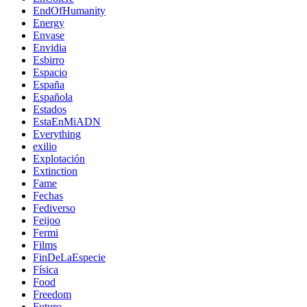
EndOfHumanity
Energy
Envase
Envidia
Esbirro
Espacio
España
Española
Estados
EstaEnMiADN
Everything
exilio
Explotación
Extinction
Fame
Fechas
Fediverso
Feijoo
Fermi
Films
FinDeLaEspecie
Física
Food
Freedom
Futuro