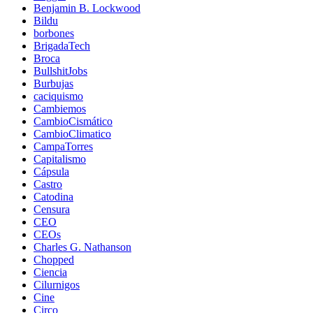
Benjamin B. Lockwood
Bildu
borbones
BrigadaTech
Broca
BullshitJobs
Burbujas
caciquismo
Cambiemos
CambioCismático
CambioClimatico
CampaTorres
Capitalismo
Cápsula
Castro
Catodina
Censura
CEO
CEOs
Charles G. Nathanson
Chopped
Ciencia
Cilurnigos
Cine
Circo