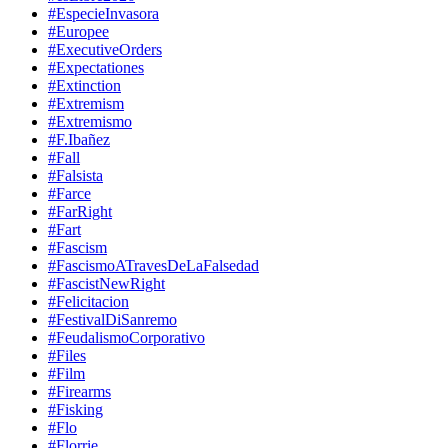
#EspecieInvasora
#Europee
#ExecutiveOrders
#Expectationes
#Extinction
#Extremism
#Extremismo
#F.Ibañez
#Fall
#Falsista
#Farce
#FarRight
#Fart
#Fascism
#FascismoATravesDeLaFalsedad
#FascistNewRight
#Felicitacion
#FestivalDiSanremo
#FeudalismoCorporativo
#Files
#Film
#Firearms
#Fisking
#Flo
#Florrie