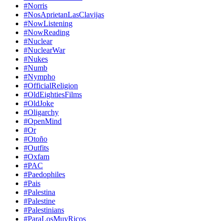
#Norris
#NosAprietanLasClavijas
#NowListening
#NowReading
#Nuclear
#NuclearWar
#Nukes
#Numb
#Nympho
#OfficialReligion
#OldEightiesFilms
#OldJoke
#Oligarchy
#OpenMind
#Or
#Otoño
#Outfits
#Oxfam
#PAC
#Paedophiles
#Pais
#Palestina
#Palestine
#Palestinians
#ParaLosMuyRicos