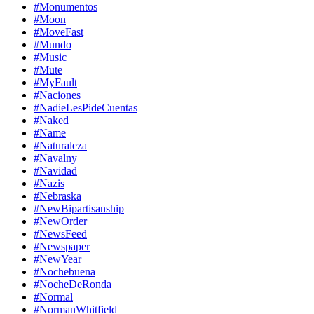
#Monumentos
#Moon
#MoveFast
#Mundo
#Music
#Mute
#MyFault
#Naciones
#NadieLesPideCuentas
#Naked
#Name
#Naturaleza
#Navalny
#Navidad
#Nazis
#Nebraska
#NewBipartisanship
#NewOrder
#NewsFeed
#Newspaper
#NewYear
#Nochebuena
#NocheDeRonda
#Normal
#NormanWhitfield