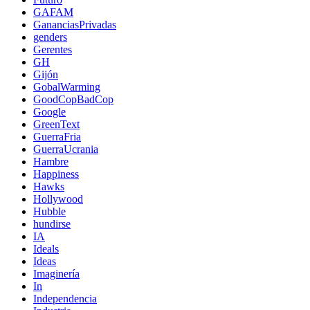
GAFAM
GananciasPrivadas
genders
Gerentes
GH
Gijón
GobalWarming
GoodCopBadCop
Google
GreenText
GuerraFria
GuerraUcrania
Hambre
Happiness
Hawks
Hollywood
Hubble
hundirse
IA
Ideals
Ideas
Imaginería
In
Independencia