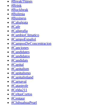
#BreakThings
#Brink
#Buckbeak
#Bulimia
#Business
#Cabalgata
#Cafe
#Caligrafia
#CambioClimatico
#CampoEspañol
#CamposDeConcentracion
#Canciones
#Candidates
#Candidatos
#Candidats
#Capital
#Capitalism
#Capitalismo
#Capitalistland
#Carnaval
#Catastrofe
#Celda211
#CeltasCortos
#Centaur
#ChihuahuaPearl