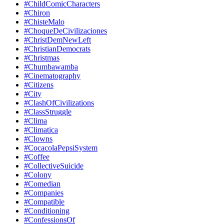
#ChildComicCharacters
#Chiron
#ChisteMalo
#ChoqueDeCivilizaciones
#ChristDemNewLeft
#ChristianDemocrats
#Christmas
#Chumbawamba
#Cinematography
#Citizens
#City
#ClashOfCivilizations
#ClassStruggle
#Clima
#Climatica
#Clowns
#CocacolaPepsiSystem
#Coffee
#CollectiveSuicide
#Colony
#Comedian
#Companies
#Compatible
#Conditioning
#ConfessionsOf