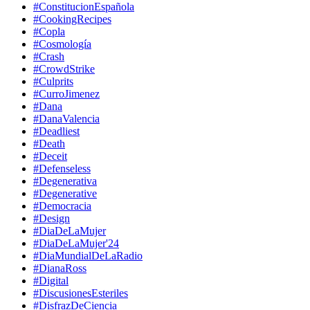
#ConstitucionEspañola
#CookingRecipes
#Copla
#Cosmología
#Crash
#CrowdStrike
#Culprits
#CurroJimenez
#Dana
#DanaValencia
#Deadliest
#Death
#Deceit
#Defenseless
#Degenerativa
#Degenerative
#Democracia
#Design
#DiaDeLaMujer
#DiaDeLaMujer'24
#DiaMundialDeLaRadio
#DianaRoss
#Digital
#DiscusionesEsteriles
#DisfrazDeCiencia