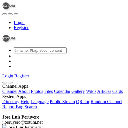
Login
Register
Login
Register
Channel Apps
Channel
About
Photos
Files
Calendar
Gallery
Wikis
Articles
Cards
System Apps
Directory
Help
Language
Public Stream
QRator
Random Channel
Report Bug
Search
Jose Luis Peruyero
jlperuyero@zotum.net