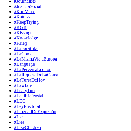
#Journalists
#JusticiaSocial
#KarlMarx
#Katniss
#KeepTrying
#KGB
#Kissinger
#Knowledge
#Krieg
#LaborStrike
#LaComa
#LaMismaViejaEuropa
#Language
#LaPerversaLeonor
#LaRiquezaDeLaComa
#LaTurraDeHoy
#Lawfare
#LearyTim
#LeniRiefenstahl
#LEO
#LeyElectoral
#LibertadDeExpresión
#Lie
#Lies
#LikeChildren