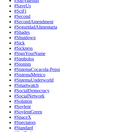
#SanValentin
#SaveUs
#SciFi
#Second
#SecondAmendment
#SeguridadAlimentaria
#Shades
#Shutdown
#Sick
#Sickness
#SignYourName
#Simbolos
#Sionists
#SistemaCocacola-Pepsi
#SistemaMetrico
#SistemaUnderworld
#Smartwatch
#SocialDemocracy
#SocialNetwork
#Solution
#Soylent
#SoylentGreen
#SpaceX
#Spectators
#Standard