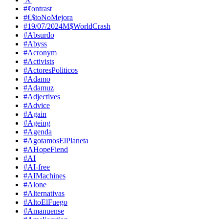
#¢ontrast
#€$toNoMejora
#19/07/2024M$WorldCrash
#Absurdo
#Abyss
#Acronym
#Activists
#ActoresPoliticos
#Adamo
#Adamuz
#Adjectives
#Advice
#Again
#Ageing
#Agenda
#AgotamosElPlaneta
#AHopeFiend
#AI
#AI-free
#AIMachines
#Alone
#Alternativas
#AltoElFuego
#Amanuense