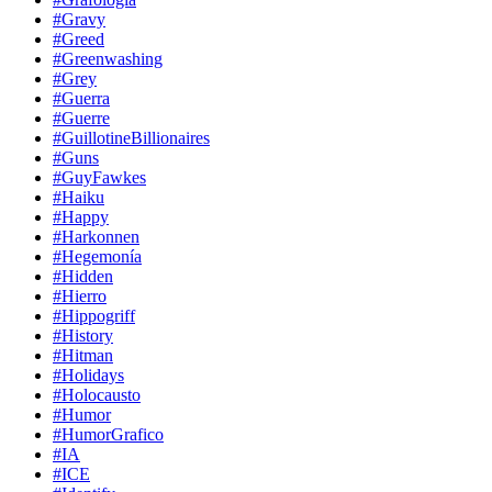
#Gravy
#Greed
#Greenwashing
#Grey
#Guerra
#Guerre
#GuillotineBillionaires
#Guns
#GuyFawkes
#Haiku
#Happy
#Harkonnen
#Hegemonía
#Hidden
#Hierro
#Hippogriff
#History
#Hitman
#Holidays
#Holocausto
#Humor
#HumorGrafico
#IA
#ICE