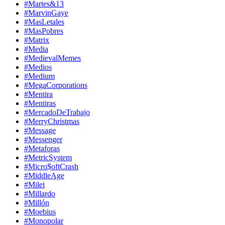
#Martes&13
#MarvinGaye
#MasLetales
#MasPobres
#Matrix
#Media
#MedievalMemes
#Medios
#Medium
#MegaCorporations
#Mentira
#Mentiras
#MercadoDeTrabajo
#MerryChristmas
#Message
#Messenger
#Metaforas
#MetricSystem
#Micro$oftCrash
#MiddleAge
#Milei
#Millardo
#Millón
#Moebius
#Monopolar