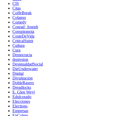
CIS
Citas
CoffeBreak
Colapso
Comedy
Conrad· Joseph
Conspiranoia
CosteDeVida
CriticalSpirit
Cultura
Cura
Democracia
depresion
DesigualdadSocial
DieUnderwater
Digital
Divulgacion
DobleRasero
Dreadlocks
E. Glen Weyl
Edulcorado
Elecciones
Elections
Empresas
EnColere