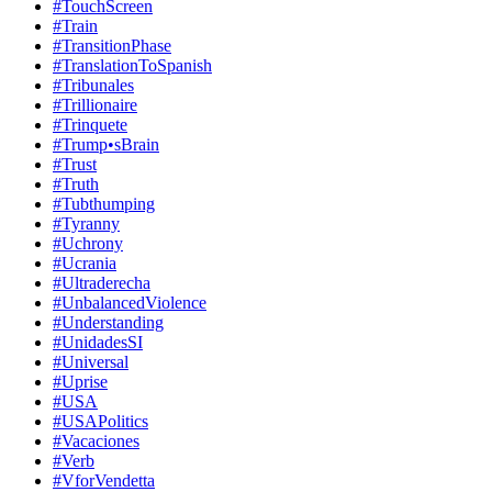
#TouchScreen
#Train
#TransitionPhase
#TranslationToSpanish
#Tribunales
#Trillionaire
#Trinquete
#Trump•sBrain
#Trust
#Truth
#Tubthumping
#Tyranny
#Uchrony
#Ucrania
#Ultraderecha
#UnbalancedViolence
#Understanding
#UnidadesSI
#Universal
#Uprise
#USA
#USAPolitics
#Vacaciones
#Verb
#VforVendetta