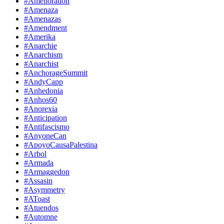
#Amelioration
#Amenaza
#Amenazas
#Amendment
#Amerika
#Anarchie
#Anarchism
#Anarchist
#AnchorageSummit
#AndyCapp
#Anhedonia
#Anhos60
#Anorexia
#Anticipation
#Antifascismo
#AnyoneCan
#ApoyoCausaPalestina
#Arbol
#Armada
#Armaggedon
#Assasin
#Asymmetry
#AToast
#Atuendos
#Automne