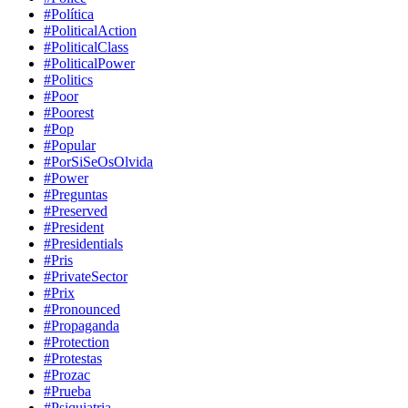
#Política
#PoliticalAction
#PoliticalClass
#PoliticalPower
#Politics
#Poor
#Poorest
#Pop
#Popular
#PorSiSeOsOlvida
#Power
#Preguntas
#Preserved
#President
#Presidentials
#Pris
#PrivateSector
#Prix
#Pronounced
#Propaganda
#Protection
#Protestas
#Prozac
#Prueba
#Psiquiatria