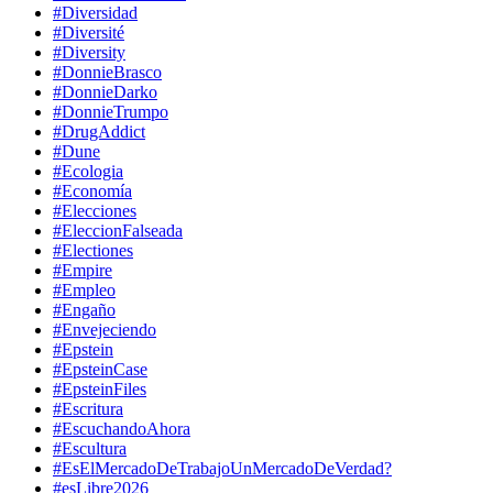
#Diversidad
#Diversité
#Diversity
#DonnieBrasco
#DonnieDarko
#DonnieTrumpo
#DrugAddict
#Dune
#Ecologia
#Economía
#Elecciones
#EleccionFalseada
#Electiones
#Empire
#Empleo
#Engaño
#Envejeciendo
#Epstein
#EpsteinCase
#EpsteinFiles
#Escritura
#EscuchandoAhora
#Escultura
#EsElMercadoDeTrabajoUnMercadoDeVerdad?
#esLibre2026