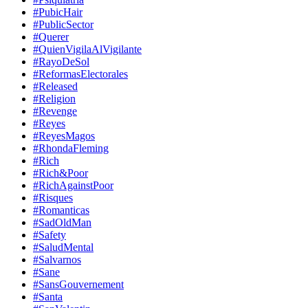
#PubicHair
#PublicSector
#Querer
#QuienVigilaAlVigilante
#RayoDeSol
#ReformasElectorales
#Released
#Religion
#Revenge
#Reyes
#ReyesMagos
#RhondaFleming
#Rich
#Rich&Poor
#RichAgainstPoor
#Risques
#Romanticas
#SadOldMan
#Safety
#SaludMental
#Salvarnos
#Sane
#SansGouvernement
#Santa