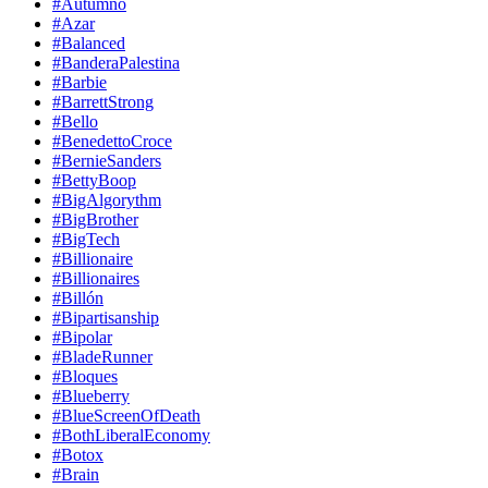
#Autumno
#Azar
#Balanced
#BanderaPalestina
#Barbie
#BarrettStrong
#Bello
#BenedettoCroce
#BernieSanders
#BettyBoop
#BigAlgorythm
#BigBrother
#BigTech
#Billionaire
#Billionaires
#Billón
#Bipartisanship
#Bipolar
#BladeRunner
#Bloques
#Blueberry
#BlueScreenOfDeath
#BothLiberalEconomy
#Botox
#Brain