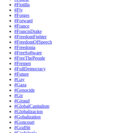
#Flotilla
#Fly
#Forges
#Forward
#France
#FrancisDrake
#FreedomFighter
#FreedomOfSpeech
#Freedonia
#FreeSoftware
#FreeThePeople
#Fremen
#FullDemocracy
#Future
#Gay
#Gaza
#Genocide
#Gir
#Giraud
#GlobalCapitalism
#Globalizacion
#Gobalization
#Goncourt
#Graffiti
#Grafología