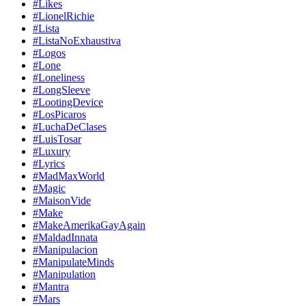
#Likes
#LionelRichie
#Lista
#ListaNoExhaustiva
#Logos
#Lone
#Loneliness
#LongSleeve
#LootingDevice
#LosPicaros
#LuchaDeClases
#LuisTosar
#Luxury
#Lyrics
#MadMaxWorld
#Magic
#MaisonVide
#Make
#MakeAmerikaGayAgain
#MaldadInnata
#Manipulacion
#ManipulateMinds
#Manipulation
#Mantra
#Mars