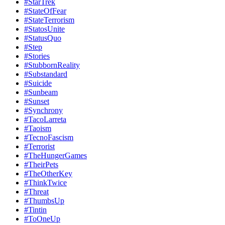
#StarTrek
#StateOfFear
#StateTerrorism
#StatosUnite
#StatusQuo
#Step
#Stories
#StubbornReality
#Substandard
#Suicide
#Sunbeam
#Sunset
#Synchrony
#TacoLarreta
#Taoism
#TecnoFascism
#Terrorist
#TheHungerGames
#TheirPets
#TheOtherKey
#ThinkTwice
#Threat
#ThumbsUp
#Tintin
#ToOneUp