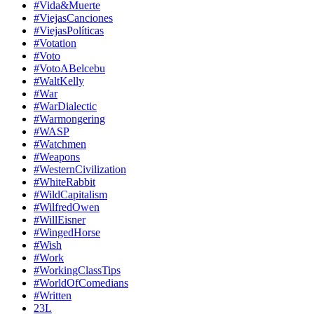
#Vida&Muerte
#ViejasCanciones
#ViejasPolíticas
#Votation
#Voto
#VotoABelcebu
#WaltKelly
#War
#WarDialectic
#Warmongering
#WASP
#Watchmen
#Weapons
#WesternCivilization
#WhiteRabbit
#WildCapitalism
#WilfredOwen
#WillEisner
#WingedHorse
#Wish
#Work
#WorkingClassTips
#WorldOfComedians
#Written
23L