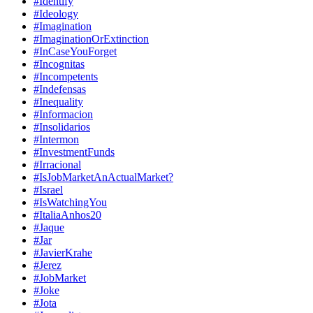
#Identify
#Ideology
#Imagination
#ImaginationOrExtinction
#InCaseYouForget
#Incognitas
#Incompetents
#Indefensas
#Inequality
#Informacion
#Insolidarios
#Intermon
#InvestmentFunds
#Irracional
#IsJobMarketAnActualMarket?
#Israel
#IsWatchingYou
#ItaliaAnhos20
#Jaque
#Jar
#JavierKrahe
#Jerez
#JobMarket
#Joke
#Jota