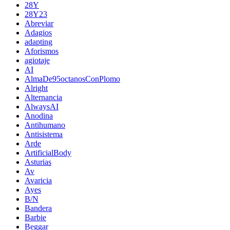
28Y
28Y23
Abreviar
Adagios
adapting
Aforismos
agiotaje
AI
AlmaDe95octanosConPlomo
Alright
Alternancia
AlwaysAI
Anodina
Antihumano
Antisistema
Arde
ArtificialBody
Asturias
Av
Avaricia
Ayes
B/N
Bandera
Barbie
Beggar