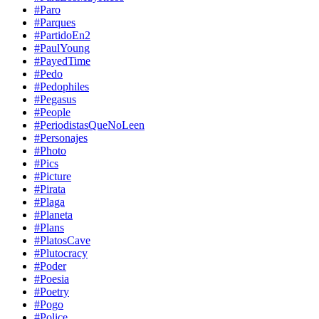
#Paro
#Parques
#PartidoEn2
#PaulYoung
#PayedTime
#Pedo
#Pedophiles
#Pegasus
#People
#PeriodistasQueNoLeen
#Personajes
#Photo
#Pics
#Picture
#Pirata
#Plaga
#Planeta
#Plans
#PlatosCave
#Plutocracy
#Poder
#Poesia
#Poetry
#Pogo
#Police