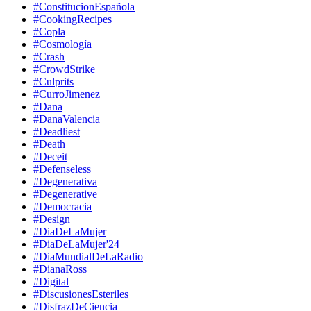
#ConstitucionEspañola
#CookingRecipes
#Copla
#Cosmología
#Crash
#CrowdStrike
#Culprits
#CurroJimenez
#Dana
#DanaValencia
#Deadliest
#Death
#Deceit
#Defenseless
#Degenerativa
#Degenerative
#Democracia
#Design
#DiaDeLaMujer
#DiaDeLaMujer'24
#DiaMundialDeLaRadio
#DianaRoss
#Digital
#DiscusionesEsteriles
#DisfrazDeCiencia