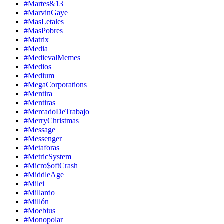
#Martes&13
#MarvinGaye
#MasLetales
#MasPobres
#Matrix
#Media
#MedievalMemes
#Medios
#Medium
#MegaCorporations
#Mentira
#Mentiras
#MercadoDeTrabajo
#MerryChristmas
#Message
#Messenger
#Metaforas
#MetricSystem
#Micro$oftCrash
#MiddleAge
#Milei
#Millardo
#Millón
#Moebius
#Monopolar