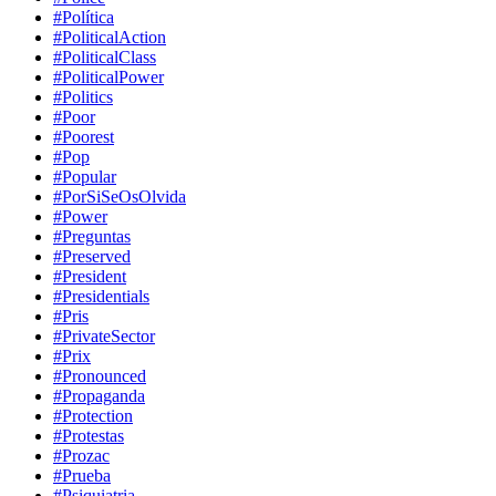
#Política
#PoliticalAction
#PoliticalClass
#PoliticalPower
#Politics
#Poor
#Poorest
#Pop
#Popular
#PorSiSeOsOlvida
#Power
#Preguntas
#Preserved
#President
#Presidentials
#Pris
#PrivateSector
#Prix
#Pronounced
#Propaganda
#Protection
#Protestas
#Prozac
#Prueba
#Psiquiatria