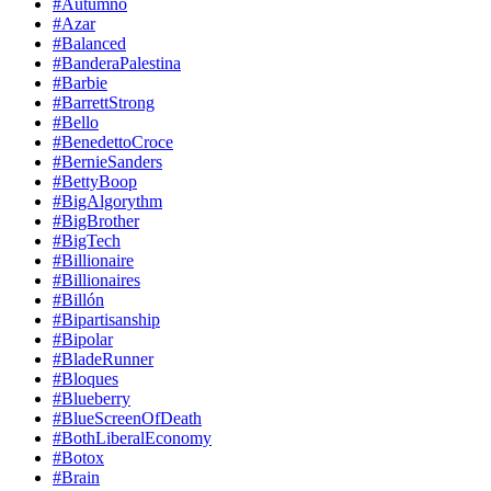
#Autumno
#Azar
#Balanced
#BanderaPalestina
#Barbie
#BarrettStrong
#Bello
#BenedettoCroce
#BernieSanders
#BettyBoop
#BigAlgorythm
#BigBrother
#BigTech
#Billionaire
#Billionaires
#Billón
#Bipartisanship
#Bipolar
#BladeRunner
#Bloques
#Blueberry
#BlueScreenOfDeath
#BothLiberalEconomy
#Botox
#Brain