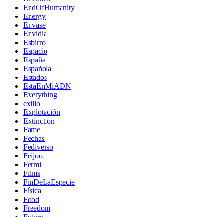
EndOfHumanity
Energy
Envase
Envidia
Esbirro
Espacio
España
Española
Estados
EstaEnMiADN
Everything
exilio
Explotación
Extinction
Fame
Fechas
Fediverso
Feijoo
Fermi
Films
FinDeLaEspecie
Física
Food
Freedom
Futuro