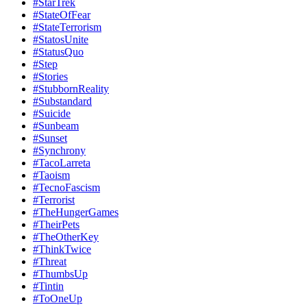
#StarTrek
#StateOfFear
#StateTerrorism
#StatosUnite
#StatusQuo
#Step
#Stories
#StubbornReality
#Substandard
#Suicide
#Sunbeam
#Sunset
#Synchrony
#TacoLarreta
#Taoism
#TecnoFascism
#Terrorist
#TheHungerGames
#TheirPets
#TheOtherKey
#ThinkTwice
#Threat
#ThumbsUp
#Tintin
#ToOneUp