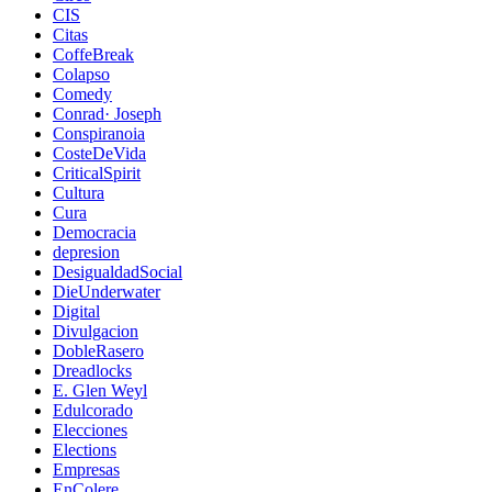
CIS
Citas
CoffeBreak
Colapso
Comedy
Conrad· Joseph
Conspiranoia
CosteDeVida
CriticalSpirit
Cultura
Cura
Democracia
depresion
DesigualdadSocial
DieUnderwater
Digital
Divulgacion
DobleRasero
Dreadlocks
E. Glen Weyl
Edulcorado
Elecciones
Elections
Empresas
EnColere