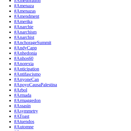
#Amelioration
#Amenaza
#Amenazas
#Amendment
#Amerika
#Anarchie
#Anarchism
#Anarchist
#AnchorageSummit
#AndyCapp
#Anhedonia
#Anhos60
#Anorexia
#Anticipation
#Antifascismo
#AnyoneCan
#ApoyoCausaPalestina
#Arbol
#Armada
#Armaggedon
#Assasin
#Asymmetry
#AToast
#Atuendos
#Automne