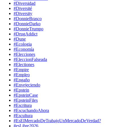
#Diversidad
#Diversité
#Diversity
#DonnieBrasco
#DonnieDarko
#DonnieTrumpo
#DrugAddict
#Dune
#Ecologia
#Economía
#Elecciones
#EleccionFalseada
#Electiones
#Empire
#Empleo
#Engaño
#Envejeciendo
#Epstein
#EpsteinCase
#EpsteinFiles
#Escritura
#EscuchandoAhora
#Escultura
#EsElMercadoDeTrabajoUnMercadoDeVerdad?
#esLibre2026