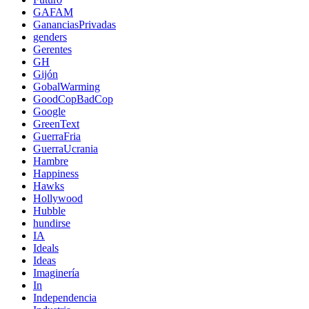
GAFAM
GananciasPrivadas
genders
Gerentes
GH
Gijón
GobalWarming
GoodCopBadCop
Google
GreenText
GuerraFria
GuerraUcrania
Hambre
Happiness
Hawks
Hollywood
Hubble
hundirse
IA
Ideals
Ideas
Imaginería
In
Independencia