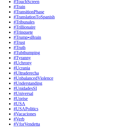
#TouchScreen
#Train
#TransitionPhase
#TranslationToSpanish
#Tribunales
#Trillionaire
#Trinquete
#Trump•sBrain
#Trust
#Truth
#Tubthumping
#Tyranny
#Uchrony
#Ucrania
#Ultraderecha
#UnbalancedViolence
#Understanding
#UnidadesSI
#Universal
#Uprise
#USA
#USAPolitics
#Vacaciones
#Verb
#VforVendetta