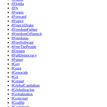
#Flotilla
#Fly
#Forges
#Forward
#France
#FrancisDrake
#FreedomFighter
#FreedomOfSpeech
#Freedonia
#FreeSoftware
#FreeThePeople
#Fremen
#FullDemocracy
#Future
#Gay
#Gaza
#Genocide
#Gir
#Giraud
#GlobalCapitalism
#Globalizacion
#Gobalization
#Goncourt
#Graffiti
#Grafología