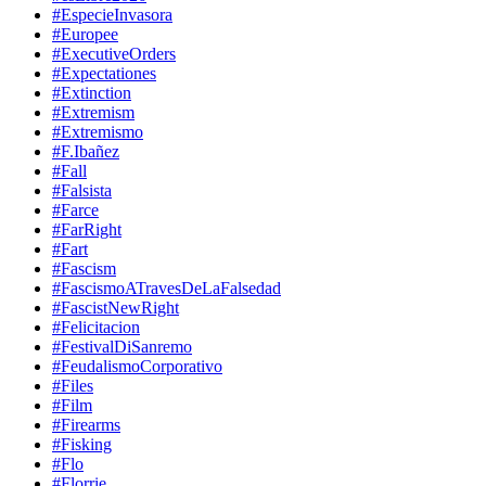
#EspecieInvasora
#Europee
#ExecutiveOrders
#Expectationes
#Extinction
#Extremism
#Extremismo
#F.Ibañez
#Fall
#Falsista
#Farce
#FarRight
#Fart
#Fascism
#FascismoATravesDeLaFalsedad
#FascistNewRight
#Felicitacion
#FestivalDiSanremo
#FeudalismoCorporativo
#Files
#Film
#Firearms
#Fisking
#Flo
#Florrie