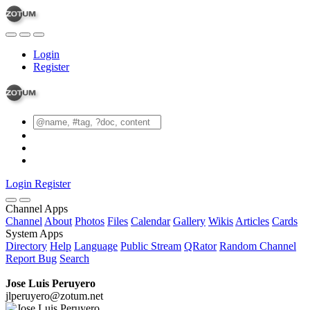
Login
Register
Login
Register
Channel Apps
Channel
About
Photos
Files
Calendar
Gallery
Wikis
Articles
Cards
System Apps
Directory
Help
Language
Public Stream
QRator
Random Channel
Report Bug
Search
Jose Luis Peruyero
jlperuyero@zotum.net