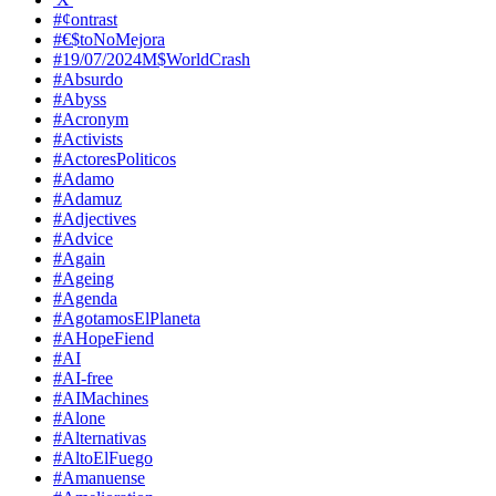
#¢ontrast
#€$toNoMejora
#19/07/2024M$WorldCrash
#Absurdo
#Abyss
#Acronym
#Activists
#ActoresPoliticos
#Adamo
#Adamuz
#Adjectives
#Advice
#Again
#Ageing
#Agenda
#AgotamosElPlaneta
#AHopeFiend
#AI
#AI-free
#AIMachines
#Alone
#Alternativas
#AltoElFuego
#Amanuense