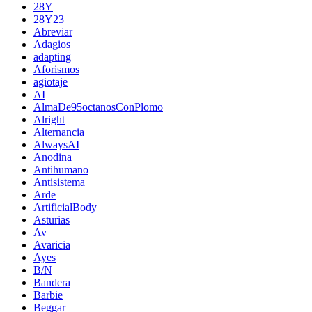
28Y
28Y23
Abreviar
Adagios
adapting
Aforismos
agiotaje
AI
AlmaDe95octanosConPlomo
Alright
Alternancia
AlwaysAI
Anodina
Antihumano
Antisistema
Arde
ArtificialBody
Asturias
Av
Avaricia
Ayes
B/N
Bandera
Barbie
Beggar