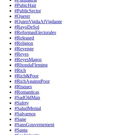
#PubicHair
#PublicSector
#Querer
#QuienVigilaAlVigilante
#RayoDeSol
#ReformasElectorales
#Released
#Religion
#Revenge
#Reyes
#ReyesMagos
#RhondaFleming
#Rich
#Rich&Poor
#RichAgainstPoor
#Risques
#Romanticas
#SadOldMan
#Safety
#SaludMental
#Salvarnos
#Sane
#SansGouvernement
#Santa