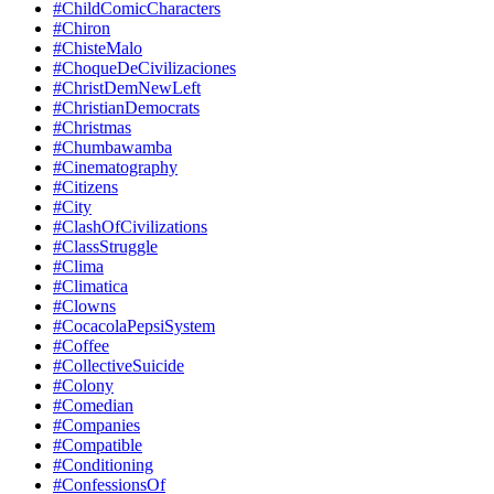
#ChildComicCharacters
#Chiron
#ChisteMalo
#ChoqueDeCivilizaciones
#ChristDemNewLeft
#ChristianDemocrats
#Christmas
#Chumbawamba
#Cinematography
#Citizens
#City
#ClashOfCivilizations
#ClassStruggle
#Clima
#Climatica
#Clowns
#CocacolaPepsiSystem
#Coffee
#CollectiveSuicide
#Colony
#Comedian
#Companies
#Compatible
#Conditioning
#ConfessionsOf