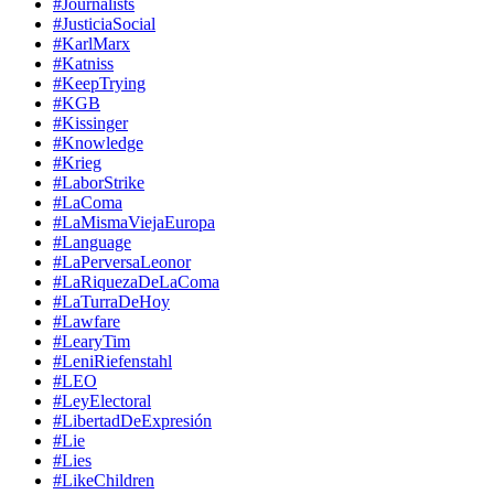
#Journalists
#JusticiaSocial
#KarlMarx
#Katniss
#KeepTrying
#KGB
#Kissinger
#Knowledge
#Krieg
#LaborStrike
#LaComa
#LaMismaViejaEuropa
#Language
#LaPerversaLeonor
#LaRiquezaDeLaComa
#LaTurraDeHoy
#Lawfare
#LearyTim
#LeniRiefenstahl
#LEO
#LeyElectoral
#LibertadDeExpresión
#Lie
#Lies
#LikeChildren