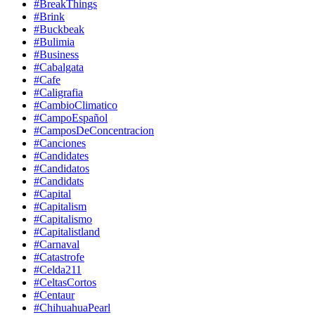
#BreakThings
#Brink
#Buckbeak
#Bulimia
#Business
#Cabalgata
#Cafe
#Caligrafia
#CambioClimatico
#CampoEspañol
#CamposDeConcentracion
#Canciones
#Candidates
#Candidatos
#Candidats
#Capital
#Capitalism
#Capitalismo
#Capitalistland
#Carnaval
#Catastrofe
#Celda211
#CeltasCortos
#Centaur
#ChihuahuaPearl