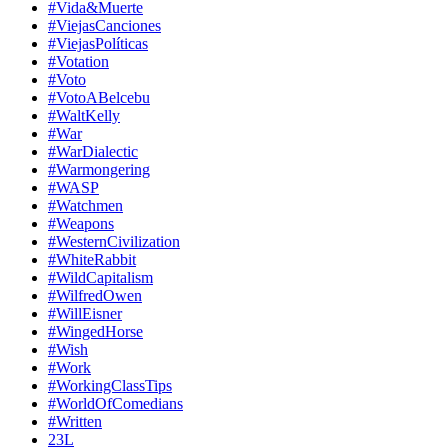
#Vida&Muerte
#ViejasCanciones
#ViejasPolíticas
#Votation
#Voto
#VotoABelcebu
#WaltKelly
#War
#WarDialectic
#Warmongering
#WASP
#Watchmen
#Weapons
#WesternCivilization
#WhiteRabbit
#WildCapitalism
#WilfredOwen
#WillEisner
#WingedHorse
#Wish
#Work
#WorkingClassTips
#WorldOfComedians
#Written
23L