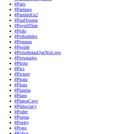
#Paro
#Parques
#PartidoEn2
#PaulYoung
#PayedTime
#Pedo
#Pedophiles
#Pegasus
#People
#PeriodistasQueNoLeen
#Personajes
#Photo
#Pics
#Picture
#Pirata
#Plaga
#Planeta
#Plans
#PlatosCave
#Plutocracy
#Poder
#Poesia
#Poetry
#Pogo
#Police