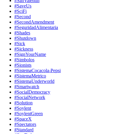
#SanValentin
#SaveUs
#SciFi
#Second
#SecondAmendment
#SeguridadAlimentaria
#Shades
#Shutdown
#Sick
#Sickness
#SignYourName
#Simbolos
#Sionists
#SistemaCocacola-Pepsi
#SistemaMetrico
#SistemaUnderworld
#Smartwatch
#SocialDemocracy
#SocialNetwork
#Solution
#Soylent
#SoylentGreen
#SpaceX
#Spectators
#Standard