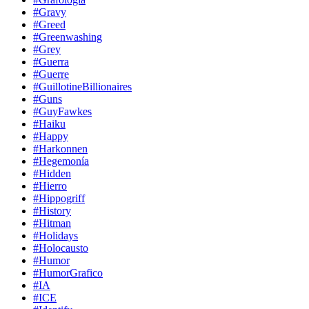
#Gravy
#Greed
#Greenwashing
#Grey
#Guerra
#Guerre
#GuillotineBillionaires
#Guns
#GuyFawkes
#Haiku
#Happy
#Harkonnen
#Hegemonía
#Hidden
#Hierro
#Hippogriff
#History
#Hitman
#Holidays
#Holocausto
#Humor
#HumorGrafico
#IA
#ICE