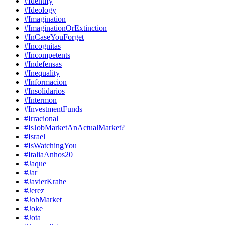
#Identify
#Ideology
#Imagination
#ImaginationOrExtinction
#InCaseYouForget
#Incognitas
#Incompetents
#Indefensas
#Inequality
#Informacion
#Insolidarios
#Intermon
#InvestmentFunds
#Irracional
#IsJobMarketAnActualMarket?
#Israel
#IsWatchingYou
#ItaliaAnhos20
#Jaque
#Jar
#JavierKrahe
#Jerez
#JobMarket
#Joke
#Jota