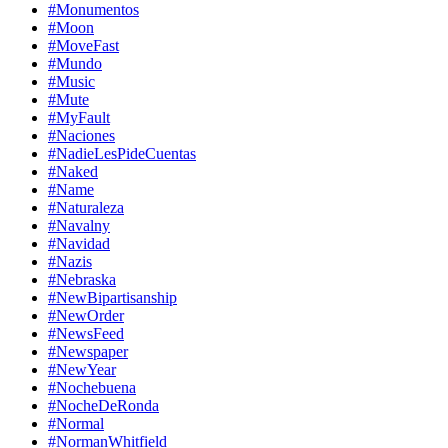
#Monumentos
#Moon
#MoveFast
#Mundo
#Music
#Mute
#MyFault
#Naciones
#NadieLesPideCuentas
#Naked
#Name
#Naturaleza
#Navalny
#Navidad
#Nazis
#Nebraska
#NewBipartisanship
#NewOrder
#NewsFeed
#Newspaper
#NewYear
#Nochebuena
#NocheDeRonda
#Normal
#NormanWhitfield