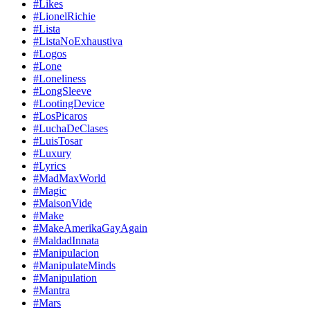
#Likes
#LionelRichie
#Lista
#ListaNoExhaustiva
#Logos
#Lone
#Loneliness
#LongSleeve
#LootingDevice
#LosPicaros
#LuchaDeClases
#LuisTosar
#Luxury
#Lyrics
#MadMaxWorld
#Magic
#MaisonVide
#Make
#MakeAmerikaGayAgain
#MaldadInnata
#Manipulacion
#ManipulateMinds
#Manipulation
#Mantra
#Mars