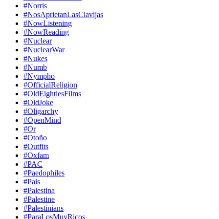
#Norris
#NosAprietanLasClavijas
#NowListening
#NowReading
#Nuclear
#NuclearWar
#Nukes
#Numb
#Nympho
#OfficialReligion
#OldEightiesFilms
#OldJoke
#Oligarchy
#OpenMind
#Or
#Otoño
#Outfits
#Oxfam
#PAC
#Paedophiles
#Pais
#Palestina
#Palestine
#Palestinians
#ParaLosMuyRicos