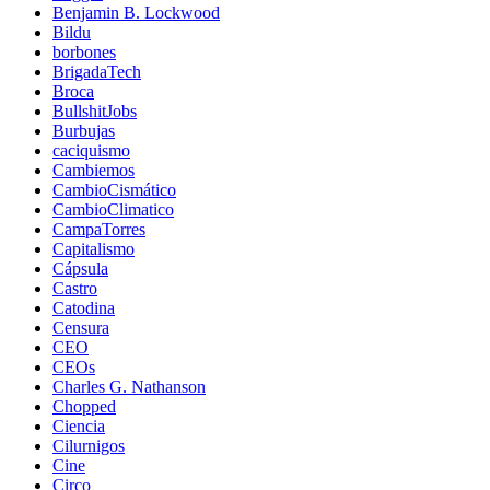
Benjamin B. Lockwood
Bildu
borbones
BrigadaTech
Broca
BullshitJobs
Burbujas
caciquismo
Cambiemos
CambioCismático
CambioClimatico
CampaTorres
Capitalismo
Cápsula
Castro
Catodina
Censura
CEO
CEOs
Charles G. Nathanson
Chopped
Ciencia
Cilurnigos
Cine
Circo