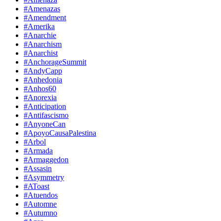
#Amenazas
#Amendment
#Amerika
#Anarchie
#Anarchism
#Anarchist
#AnchorageSummit
#AndyCapp
#Anhedonia
#Anhos60
#Anorexia
#Anticipation
#Antifascismo
#AnyoneCan
#ApoyoCausaPalestina
#Arbol
#Armada
#Armaggedon
#Assasin
#Asymmetry
#AToast
#Atuendos
#Automne
#Autumno