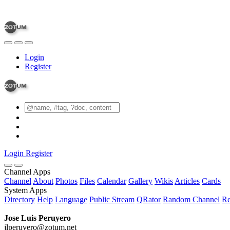
Login
Register
Login
Register
Channel Apps
Channel
About
Photos
Files
Calendar
Gallery
Wikis
Articles
Cards
System Apps
Directory
Help
Language
Public Stream
QRator
Random Channel
Re
Jose Luis Peruyero
jlperuyero@zotum.net