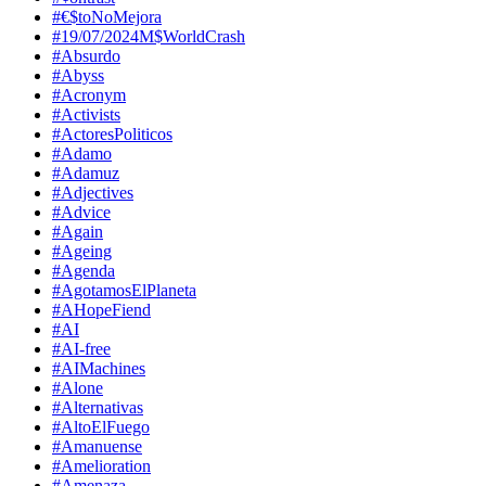
#€$toNoMejora
#19/07/2024M$WorldCrash
#Absurdo
#Abyss
#Acronym
#Activists
#ActoresPoliticos
#Adamo
#Adamuz
#Adjectives
#Advice
#Again
#Ageing
#Agenda
#AgotamosElPlaneta
#AHopeFiend
#AI
#AI-free
#AIMachines
#Alone
#Alternativas
#AltoElFuego
#Amanuense
#Amelioration
#Amenaza