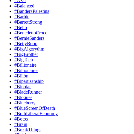
#Azar
#Balanced
#BanderaPalestina
#Barbie
#BarrettStrong
#Bello
#BenedettoCroce
#BernieSanders
#BettyBoop
#BigAlgorythm
#BigBrother
#BigTech
#Billionaire
#Billionaires
#Billón
#Bipartisanship
#Bipolar
#BladeRunner
#Bloques
#Blueberry
#BlueScreenOfDeath
#BothLiberalEconomy
#Botox
#Brain
#BreakThings