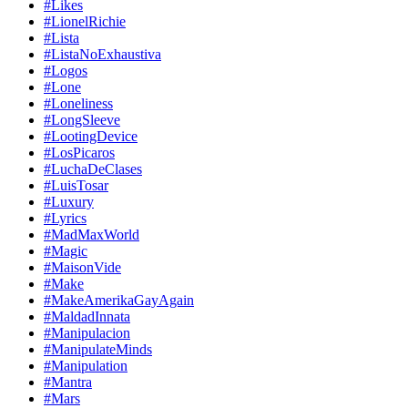
#Likes
#LionelRichie
#Lista
#ListaNoExhaustiva
#Logos
#Lone
#Loneliness
#LongSleeve
#LootingDevice
#LosPicaros
#LuchaDeClases
#LuisTosar
#Luxury
#Lyrics
#MadMaxWorld
#Magic
#MaisonVide
#Make
#MakeAmerikaGayAgain
#MaldadInnata
#Manipulacion
#ManipulateMinds
#Manipulation
#Mantra
#Mars