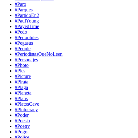
#Paro
#Parques
#PartidoEn2
#PaulYoung
#PayedTime
#Pedo
#Pedophiles
#Pegasus
#People
#PeriodistasQueNoLeen
#Personajes
#Photo
#Pics
#Picture
#Pirata
#Plaga
#Planeta
#Plans
#PlatosCave
#Plutocracy
#Poder
#Poesia
#Poetry
#Pogo
#Police