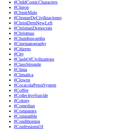
#ChildComicCharacters
#Chiron
#ChisteMalo
#ChoqueDeCivilizaciones
#ChristDemNewLeft
#ChristianDemocrats
#Christmas
#Chumbawamba
#Cinematography
#Citizens
#City
#ClashOfCivilizations
#ClassStruggle
#Clima
#Climatica
#Clowns
#CocacolaPepsiSystem
#Coffee
#CollectiveSuicide
#Colony
#Comedian
#Companies
#Compatible
#Conditioning
#ConfessionsOf