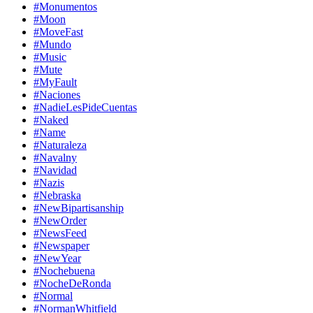
#Monumentos
#Moon
#MoveFast
#Mundo
#Music
#Mute
#MyFault
#Naciones
#NadieLesPideCuentas
#Naked
#Name
#Naturaleza
#Navalny
#Navidad
#Nazis
#Nebraska
#NewBipartisanship
#NewOrder
#NewsFeed
#Newspaper
#NewYear
#Nochebuena
#NocheDeRonda
#Normal
#NormanWhitfield