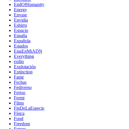
EndOfHumanity
Energy
Envase
Envidia
Esbirro
Espacio
España
Española
Estados
EstaEnMiADN
Everything
exilio
Explotación
Extinction
Fame
Fechas
Fediverso
Feijoo
Fermi
Films
FinDeLaEspecie
Física
Food
Freedom
Futuro