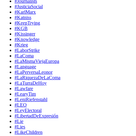
#Journalists
#JusticiaSocial
#KarlMarx
#Katniss
#KeepTrying
#KGB
#Kissinger
#Knowledge
#Krieg
#LaborStrike
#LaComa
#LaMismaViejaEuropa
#Language
#LaPerversaLeonor
#LaRiquezaDeLaComa
#LaTurraDeHoy
#Lawfare
#LearyTim
#LeniRiefenstahl
#LEO
#LeyElectoral
#LibertadDeExpresión
#Lie
#Lies
#LikeChildren