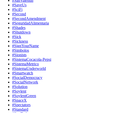
#SanValentin
#SaveUs
#SciFi
#Second
#SecondAmendment
#SeguridadAlimentaria
#Shades
#Shutdown
#Sick
#Sickness
#SignYourName
#Simbolos
#Sionists
#SistemaCocacola-Pepsi
#SistemaMetrico
#SistemaUnderworld
#Smartwatch
#SocialDemocracy
#SocialNetwork
#Solution
#Soylent
#SoylentGreen
#SpaceX
#Spectators
#Standard