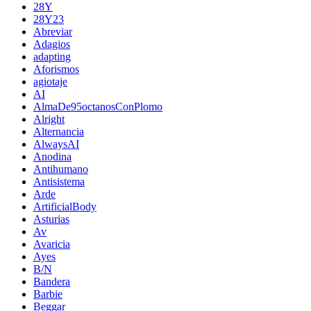
28Y
28Y23
Abreviar
Adagios
adapting
Aforismos
agiotaje
AI
AlmaDe95octanosConPlomo
Alright
Alternancia
AlwaysAI
Anodina
Antihumano
Antisistema
Arde
ArtificialBody
Asturias
Av
Avaricia
Ayes
B/N
Bandera
Barbie
Beggar