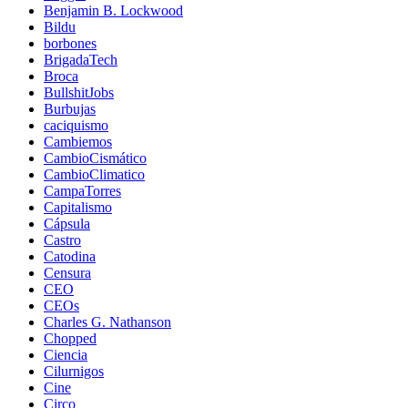
Benjamin B. Lockwood
Bildu
borbones
BrigadaTech
Broca
BullshitJobs
Burbujas
caciquismo
Cambiemos
CambioCismático
CambioClimatico
CampaTorres
Capitalismo
Cápsula
Castro
Catodina
Censura
CEO
CEOs
Charles G. Nathanson
Chopped
Ciencia
Cilurnigos
Cine
Circo