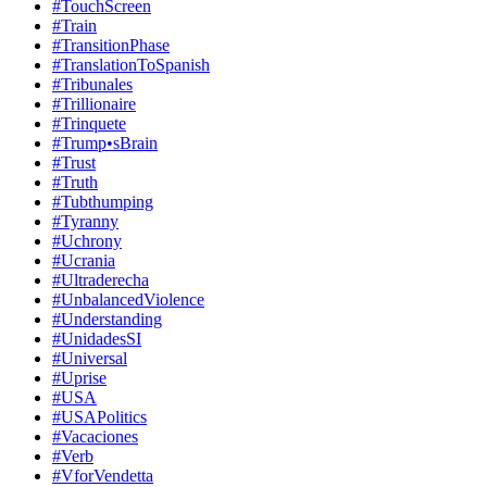
#TouchScreen
#Train
#TransitionPhase
#TranslationToSpanish
#Tribunales
#Trillionaire
#Trinquete
#Trump•sBrain
#Trust
#Truth
#Tubthumping
#Tyranny
#Uchrony
#Ucrania
#Ultraderecha
#UnbalancedViolence
#Understanding
#UnidadesSI
#Universal
#Uprise
#USA
#USAPolitics
#Vacaciones
#Verb
#VforVendetta