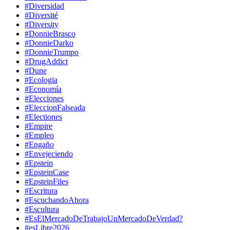
#Diversidad
#Diversité
#Diversity
#DonnieBrasco
#DonnieDarko
#DonnieTrumpo
#DrugAddict
#Dune
#Ecologia
#Economía
#Elecciones
#EleccionFalseada
#Electiones
#Empire
#Empleo
#Engaño
#Envejeciendo
#Epstein
#EpsteinCase
#EpsteinFiles
#Escritura
#EscuchandoAhora
#Escultura
#EsElMercadoDeTrabajoUnMercadoDeVerdad?
#esLibre2026