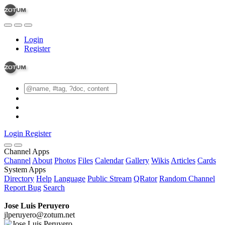
Login
Register
Login
Register
Channel Apps
Channel
About
Photos
Files
Calendar
Gallery
Wikis
Articles
Cards
System Apps
Directory
Help
Language
Public Stream
QRator
Random Channel
Report Bug
Search
Jose Luis Peruyero
jlperuyero@zotum.net