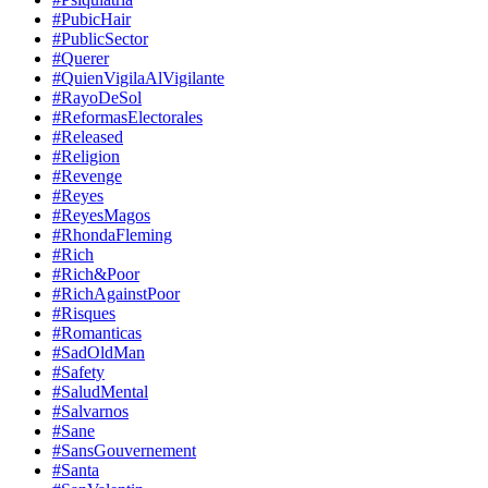
#PubicHair
#PublicSector
#Querer
#QuienVigilaAlVigilante
#RayoDeSol
#ReformasElectorales
#Released
#Religion
#Revenge
#Reyes
#ReyesMagos
#RhondaFleming
#Rich
#Rich&Poor
#RichAgainstPoor
#Risques
#Romanticas
#SadOldMan
#Safety
#SaludMental
#Salvarnos
#Sane
#SansGouvernement
#Santa