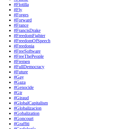
#Flotilla
#Fly
#Forges
#Forward
#France
#FrancisDrake
#FreedomFighter
#FreedomOfSpeech
#Freedonia
#FreeSoftware
#FreeThePeople
#Fremen
#FullDemocracy
#Future
#Gay
#Gaza
#Genocide
#Gir
#Giraud
#GlobalCapitalism
#Globalizacion
#Gobalization
#Goncourt
#Graffiti
#Grafología