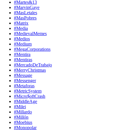
#Martes&13
#MarvinGaye
#MasLetales
#MasPobres
#Matrix
#Media
#MedievalMemes
#Medios
#Medium
#MegaCorporations
#Mentira
#Mentiras
#MercadoDeTrabajo
#MerryChristmas
#Message
#Messenger
#Metaforas
#MetricSystem
#Micro$oftCrash
#MiddleAge
#Milei
#Millardo
#Millón
#Moebius
#Monopolar