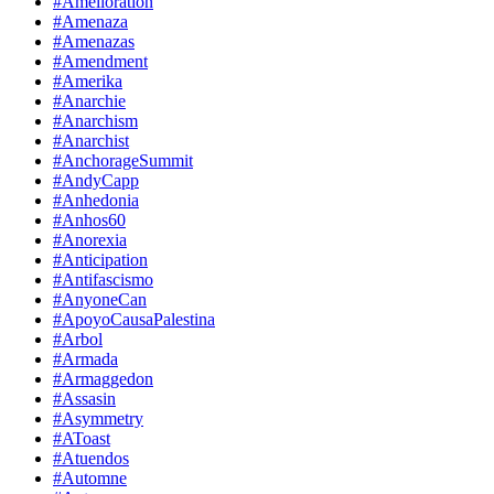
#Amelioration
#Amenaza
#Amenazas
#Amendment
#Amerika
#Anarchie
#Anarchism
#Anarchist
#AnchorageSummit
#AndyCapp
#Anhedonia
#Anhos60
#Anorexia
#Anticipation
#Antifascismo
#AnyoneCan
#ApoyoCausaPalestina
#Arbol
#Armada
#Armaggedon
#Assasin
#Asymmetry
#AToast
#Atuendos
#Automne