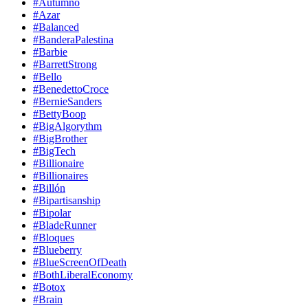
#Autumno
#Azar
#Balanced
#BanderaPalestina
#Barbie
#BarrettStrong
#Bello
#BenedettoCroce
#BernieSanders
#BettyBoop
#BigAlgorythm
#BigBrother
#BigTech
#Billionaire
#Billionaires
#Billón
#Bipartisanship
#Bipolar
#BladeRunner
#Bloques
#Blueberry
#BlueScreenOfDeath
#BothLiberalEconomy
#Botox
#Brain