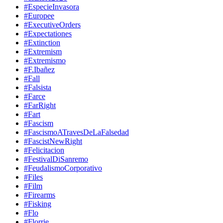
#EspecieInvasora
#Europee
#ExecutiveOrders
#Expectationes
#Extinction
#Extremism
#Extremismo
#F.Ibañez
#Fall
#Falsista
#Farce
#FarRight
#Fart
#Fascism
#FascismoATravesDeLaFalsedad
#FascistNewRight
#Felicitacion
#FestivalDiSanremo
#FeudalismoCorporativo
#Files
#Film
#Firearms
#Fisking
#Flo
#Florrie