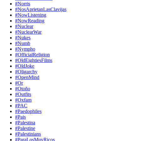
#Norris
#NosAprietanLasClavijas
#NowListening
#NowReading
#Nuclear
#NuclearWar
#Nukes
#Numb
#Nympho
#OfficialReligion
#OldEightiesFilms
#OldJoke
#Oligarchy
#OpenMind
#Or
#Otoño
#Outfits
#Oxfam
#PAC
#Paedophiles
#Pais
#Palestina
#Palestine
#Palestinians
#ParaLosMuyRicos