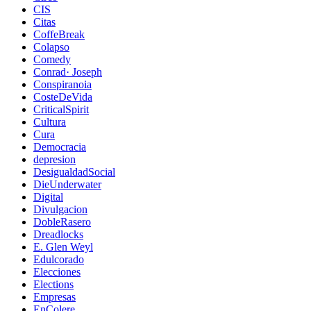
CIS
Citas
CoffeBreak
Colapso
Comedy
Conrad· Joseph
Conspiranoia
CosteDeVida
CriticalSpirit
Cultura
Cura
Democracia
depresion
DesigualdadSocial
DieUnderwater
Digital
Divulgacion
DobleRasero
Dreadlocks
E. Glen Weyl
Edulcorado
Elecciones
Elections
Empresas
EnColere