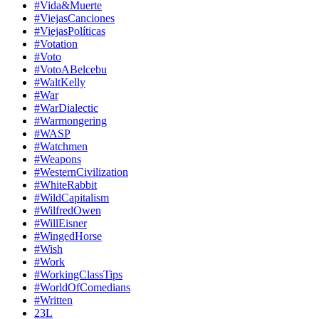
#Vida&Muerte
#ViejasCanciones
#ViejasPolíticas
#Votation
#Voto
#VotoABelcebu
#WaltKelly
#War
#WarDialectic
#Warmongering
#WASP
#Watchmen
#Weapons
#WesternCivilization
#WhiteRabbit
#WildCapitalism
#WilfredOwen
#WillEisner
#WingedHorse
#Wish
#Work
#WorkingClassTips
#WorldOfComedians
#Written
23L