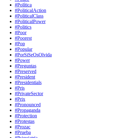
#Política
#PoliticalAction
#PoliticalClass
#PoliticalPower
#Politics
#Poor
#Poorest
#Pop
#Popular
#PorSiSeOsOlvida
#Power
#Preguntas
#Preserved
#President
#Presidentials
#Pris
#PrivateSector
#Prix
#Pronounced
#Propaganda
#Protection
#Protestas
#Prozac
#Prueba
#Psiquiatria