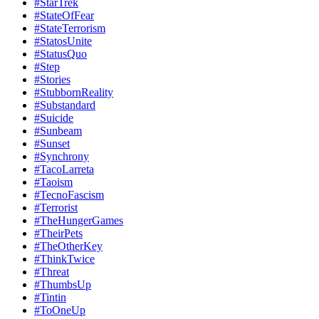
#StarTrek
#StateOfFear
#StateTerrorism
#StatosUnite
#StatusQuo
#Step
#Stories
#StubbornReality
#Substandard
#Suicide
#Sunbeam
#Sunset
#Synchrony
#TacoLarreta
#Taoism
#TecnoFascism
#Terrorist
#TheHungerGames
#TheirPets
#TheOtherKey
#ThinkTwice
#Threat
#ThumbsUp
#Tintin
#ToOneUp