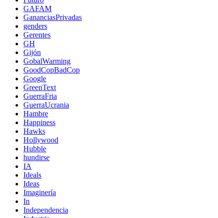
GAFAM
GananciasPrivadas
genders
Gerentes
GH
Gijón
GobalWarming
GoodCopBadCop
Google
GreenText
GuerraFria
GuerraUcrania
Hambre
Happiness
Hawks
Hollywood
Hubble
hundirse
IA
Ideals
Ideas
Imaginería
In
Independencia