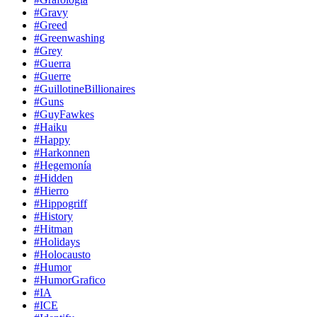
#Gravy
#Greed
#Greenwashing
#Grey
#Guerra
#Guerre
#GuillotineBillionaires
#Guns
#GuyFawkes
#Haiku
#Happy
#Harkonnen
#Hegemonía
#Hidden
#Hierro
#Hippogriff
#History
#Hitman
#Holidays
#Holocausto
#Humor
#HumorGrafico
#IA
#ICE