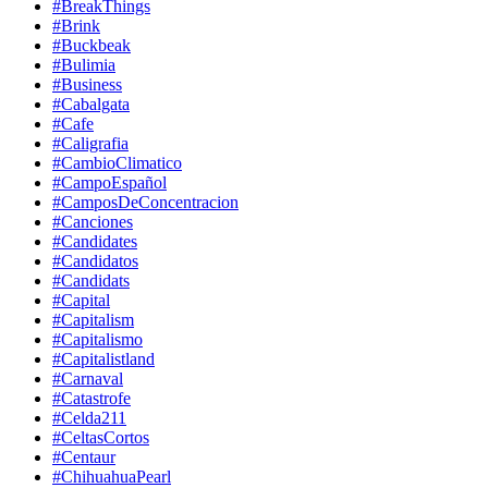
#BreakThings
#Brink
#Buckbeak
#Bulimia
#Business
#Cabalgata
#Cafe
#Caligrafia
#CambioClimatico
#CampoEspañol
#CamposDeConcentracion
#Canciones
#Candidates
#Candidatos
#Candidats
#Capital
#Capitalism
#Capitalismo
#Capitalistland
#Carnaval
#Catastrofe
#Celda211
#CeltasCortos
#Centaur
#ChihuahuaPearl