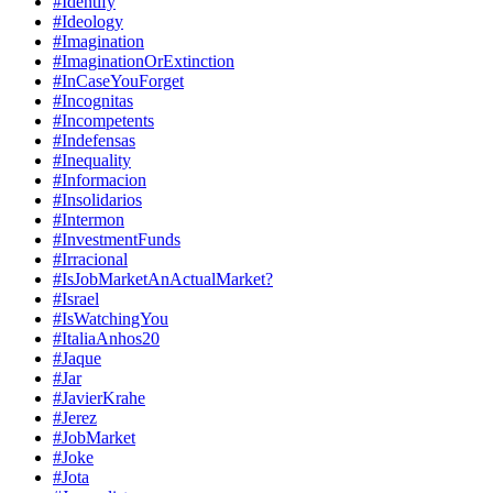
#Identify
#Ideology
#Imagination
#ImaginationOrExtinction
#InCaseYouForget
#Incognitas
#Incompetents
#Indefensas
#Inequality
#Informacion
#Insolidarios
#Intermon
#InvestmentFunds
#Irracional
#IsJobMarketAnActualMarket?
#Israel
#IsWatchingYou
#ItaliaAnhos20
#Jaque
#Jar
#JavierKrahe
#Jerez
#JobMarket
#Joke
#Jota