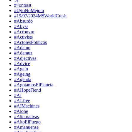
#¢ontrast
#€$toNoMejora
#19/07/2024M$WorldCrash
#Absurdo
#Abyss
#Acronym
#Activists
#ActoresPoliticos
#Adamo
#Adamuz
#Adjectives
#Advice
#Again
#Ageing
#Agenda
#AgotamosElPlaneta
#AHopeFiend
#AI
#AI-free
#AIMachines
#Alone
#Alternativas
#AltoElFuego
#Amanuense