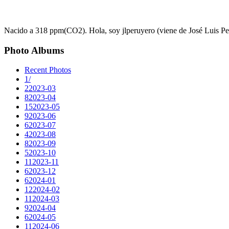
Nacido a 318 ppm(CO2). Hola, soy jlperuyero (viene de José Luis Peru
Photo Albums
Recent Photos
1
/
2
2023-03
8
2023-04
15
2023-05
9
2023-06
6
2023-07
4
2023-08
8
2023-09
5
2023-10
11
2023-11
6
2023-12
6
2024-01
12
2024-02
11
2024-03
9
2024-04
6
2024-05
11
2024-06