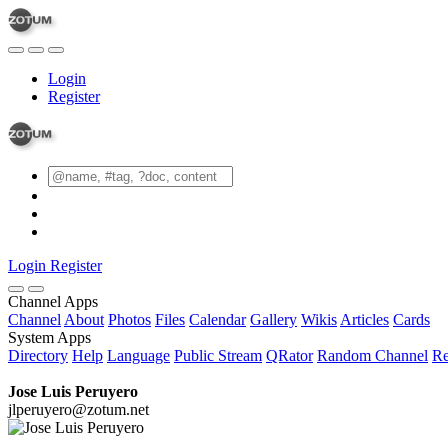
Login
Register
Login
Register
Channel Apps
Channel
About
Photos
Files
Calendar
Gallery
Wikis
Articles
Cards
System Apps
Directory
Help
Language
Public Stream
QRator
Random Channel
Re
Jose Luis Peruyero
jlperuyero@zotum.net