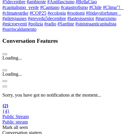
#5decembre
#ambiente
#Antifascismo
#BellaCiao
#capitalismo_verde
#Capitano
#catastrofismo
#Chile
#Clima"!⠀
#climatestrike
#COP25
#ecologia
#esotismi
#fridaysforfuture⠀
#giletsjaunes
#grevedu5decembre
#lastesissenior
#marxismo
#microeventi
#polizia
#radio
#Sardine
#sinistraanticapitalista
#surriscaldamento
Conversation Features
Loading...
Loading...
Sorry, you have got no notifications at the moment
.
.
.
{2}
{4}
Public Stream
Public stream
Mark all seen
Conversation starters