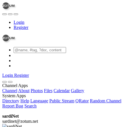
Login
Register
Login
Register
Channel Apps
Channel
About
Photos
Files
Calendar
Gallery
System Apps
Directory
Help
Language
Public Stream
QRator
Random Channel
Report Bug
Search
sardiNet
sardinet@zotum.net