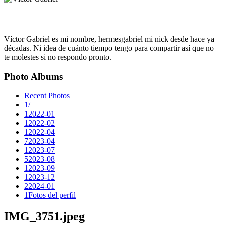
Víctor Gabriel es mi nombre, hermesgabriel mi nick desde hace ya
décadas. Ni idea de cuánto tiempo tengo para compartir así que no
te molestes si no respondo pronto.
Photo Albums
Recent Photos
1
/
1
2022-01
1
2022-02
1
2022-04
7
2023-04
1
2023-07
5
2023-08
1
2023-09
1
2023-12
2
2024-01
1
Fotos del perfil
IMG_3751.jpeg