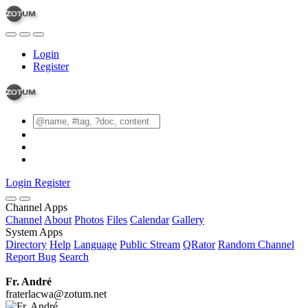
Login
Register
Login
Register
Channel Apps
Channel
About
Photos
Files
Calendar
Gallery
System Apps
Directory
Help
Language
Public Stream
QRator
Random Channel
Report Bug
Search
Fr. André
fraterlacwa@zotum.net