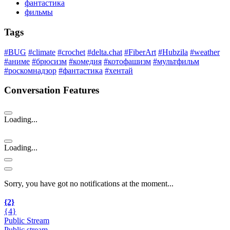
фантастика
фильмы
Tags
#BUG
#climate
#crochet
#delta.chat
#FiberArt
#Hubzila
#weather
#аниме
#брюсизм
#комедия
#котофашизм
#мультфильм
#роскомнадзор
#фантастика
#хентай
Conversation Features
Loading...
Loading...
Sorry, you have got no notifications at the moment
.
.
.
{2}
{4}
Public Stream
Public stream