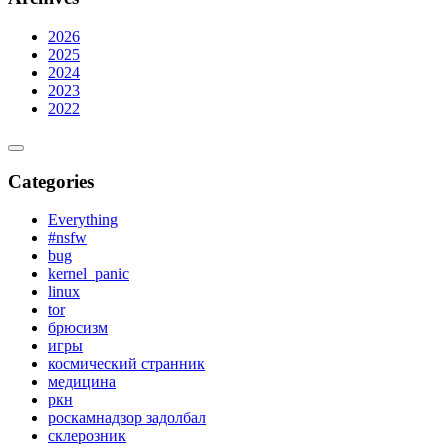
2026
2025
2024
2023
2022
Categories
Everything
#nsfw
bug
kernel_panic
linux
tor
брюсизм
игры
космический странник
медицина
ркн
роскамнадзор задолбал
склерозник