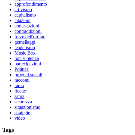
approfondimento
artivismo
capitalismo
citazioni
contestazioni
contraddizioni
forze dell'ordine
gemellaggi
leaderismo
Music Box
non violenza
partecipazioni
Politica
progetti sociali
racconti
radio
ricette
satira
sicurezza
situazionismo
strategie
video
Tags