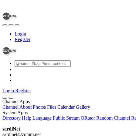
Login
Register
Login
Register
Channel Apps
Channel
About
Photos
Files
Calendar
Gallery
System Apps
Directory
Help
Language
Public Stream
QRator
Random Channel
Re
sardiNet
sardinet@zotum.net