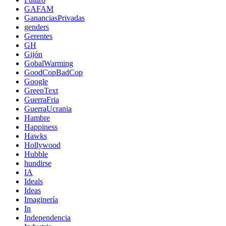
GAFAM
GananciasPrivadas
genders
Gerentes
GH
Gijón
GobalWarming
GoodCopBadCop
Google
GreenText
GuerraFria
GuerraUcrania
Hambre
Happiness
Hawks
Hollywood
Hubble
hundirse
IA
Ideals
Ideas
Imaginería
In
Independencia