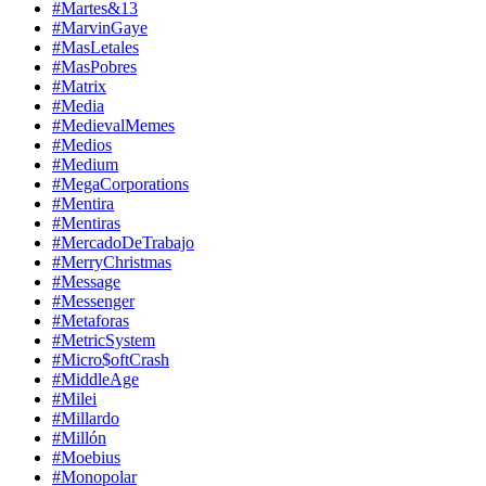
#Martes&13
#MarvinGaye
#MasLetales
#MasPobres
#Matrix
#Media
#MedievalMemes
#Medios
#Medium
#MegaCorporations
#Mentira
#Mentiras
#MercadoDeTrabajo
#MerryChristmas
#Message
#Messenger
#Metaforas
#MetricSystem
#Micro$oftCrash
#MiddleAge
#Milei
#Millardo
#Millón
#Moebius
#Monopolar