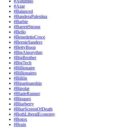
#Autumno
#Azar
#Balanced
#BanderaPalestina
#Barbie
#BarrettStrong
#Bello
#BenedettoCroce
#BernieSanders
#BettyBoop
#BigAlgorythm
#BigBrother
#BigTech
#Billionaire
#Billionaires
#Billón
#Bipartisanship
#Bipolar
#BladeRunner
#Bloques
#Blueberry
#BlueScreenOfDeath
#BothLiberalEconomy
#Botox
#Brain