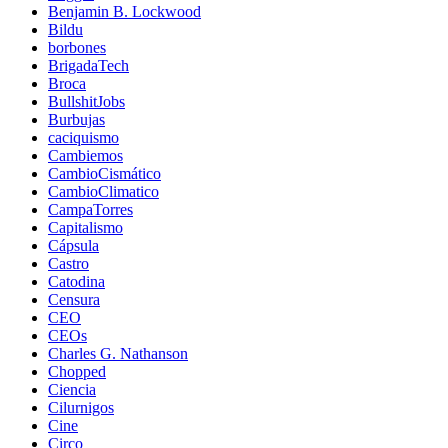
Benjamin B. Lockwood
Bildu
borbones
BrigadaTech
Broca
BullshitJobs
Burbujas
caciquismo
Cambiemos
CambioCismático
CambioClimatico
CampaTorres
Capitalismo
Cápsula
Castro
Catodina
Censura
CEO
CEOs
Charles G. Nathanson
Chopped
Ciencia
Cilurnigos
Cine
Circo