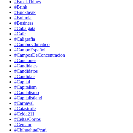
#BreakThings
#Brink
#Buckbeak
#Bulimia
#Business
#Cabalgata
#Cafe
#Caligrafia
#CambioClimatico
#CampoEspañol
#CamposDeConcentracion
#Canciones
#Candidates
#Candidatos
#Candidats
#Capital
#Capitalism
#Capitalismo
#Capitalistland
#Carnaval
#Catastrofe
#Celda211
#CeltasCortos
#Centaur
#ChihuahuaPearl