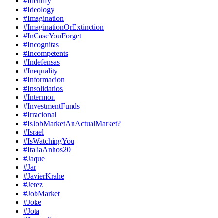
#Identify
#Ideology
#Imagination
#ImaginationOrExtinction
#InCaseYouForget
#Incognitas
#Incompetents
#Indefensas
#Inequality
#Informacion
#Insolidarios
#Intermon
#InvestmentFunds
#Irracional
#IsJobMarketAnActualMarket?
#Israel
#IsWatchingYou
#ItaliaAnhos20
#Jaque
#Jar
#JavierKrahe
#Jerez
#JobMarket
#Joke
#Jota