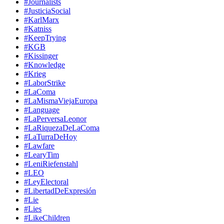
#Journalists
#JusticiaSocial
#KarlMarx
#Katniss
#KeepTrying
#KGB
#Kissinger
#Knowledge
#Krieg
#LaborStrike
#LaComa
#LaMismaViejaEuropa
#Language
#LaPerversaLeonor
#LaRiquezaDeLaComa
#LaTurraDeHoy
#Lawfare
#LearyTim
#LeniRiefenstahl
#LEO
#LeyElectoral
#LibertadDeExpresión
#Lie
#Lies
#LikeChildren