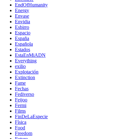
EndOfHumanity
Energy
Envase
Envidia
Esbirro
Espacio
España
Española
Estados
EstaEnMiADN
Everything
exilio
Explotación
Extinction
Fame
Fechas
Fediverso
Feijoo
Fermi
Films
FinDeLaEspecie
Física
Food
Freedom
Futuro