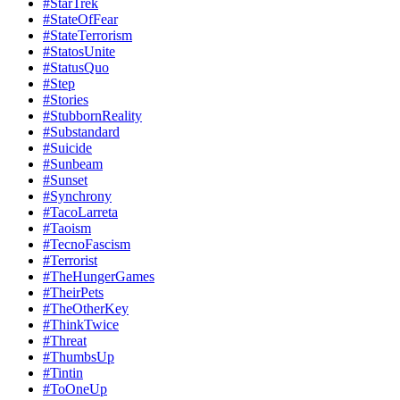
#StarTrek
#StateOfFear
#StateTerrorism
#StatosUnite
#StatusQuo
#Step
#Stories
#StubbornReality
#Substandard
#Suicide
#Sunbeam
#Sunset
#Synchrony
#TacoLarreta
#Taoism
#TecnoFascism
#Terrorist
#TheHungerGames
#TheirPets
#TheOtherKey
#ThinkTwice
#Threat
#ThumbsUp
#Tintin
#ToOneUp