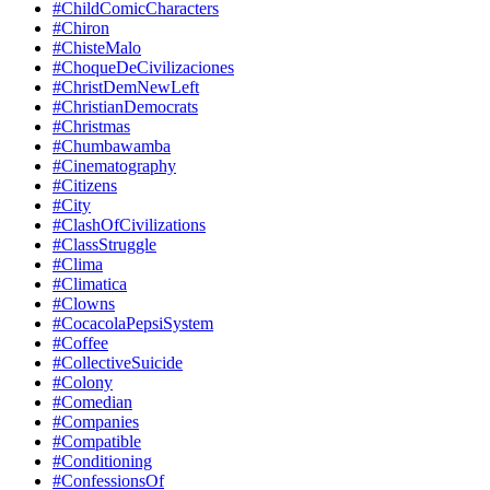
#ChildComicCharacters
#Chiron
#ChisteMalo
#ChoqueDeCivilizaciones
#ChristDemNewLeft
#ChristianDemocrats
#Christmas
#Chumbawamba
#Cinematography
#Citizens
#City
#ClashOfCivilizations
#ClassStruggle
#Clima
#Climatica
#Clowns
#CocacolaPepsiSystem
#Coffee
#CollectiveSuicide
#Colony
#Comedian
#Companies
#Compatible
#Conditioning
#ConfessionsOf