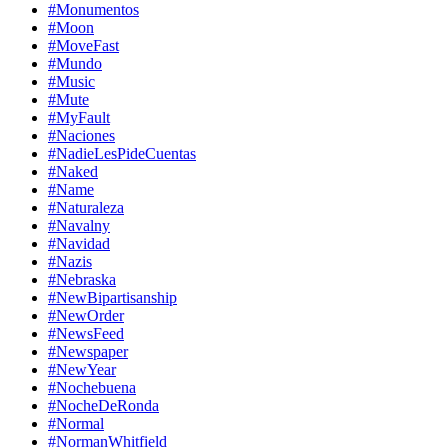
#Monumentos
#Moon
#MoveFast
#Mundo
#Music
#Mute
#MyFault
#Naciones
#NadieLesPideCuentas
#Naked
#Name
#Naturaleza
#Navalny
#Navidad
#Nazis
#Nebraska
#NewBipartisanship
#NewOrder
#NewsFeed
#Newspaper
#NewYear
#Nochebuena
#NocheDeRonda
#Normal
#NormanWhitfield