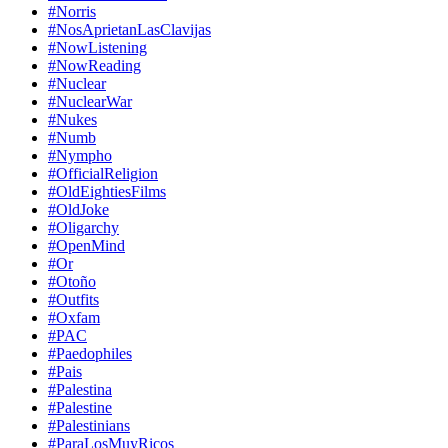
#Norris
#NosAprietanLasClavijas
#NowListening
#NowReading
#Nuclear
#NuclearWar
#Nukes
#Numb
#Nympho
#OfficialReligion
#OldEightiesFilms
#OldJoke
#Oligarchy
#OpenMind
#Or
#Otoño
#Outfits
#Oxfam
#PAC
#Paedophiles
#Pais
#Palestina
#Palestine
#Palestinians
#ParaLosMuyRicos