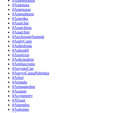
#Amelioration
#Amenaza
#Amenazas
#Amendment
#Amerika
#Anarchie
#Anarchism
#Anarchist
#AnchorageSummit
#AndyCapp
#Anhedonia
#Anhos60
#Anorexia
#Anticipation
#Antifascismo
#AnyoneCan
#ApoyoCausaPalestina
#Arbol
#Armada
#Armaggedon
#Assasin
#Asymmetry
#AToast
#Atuendos
#Automne