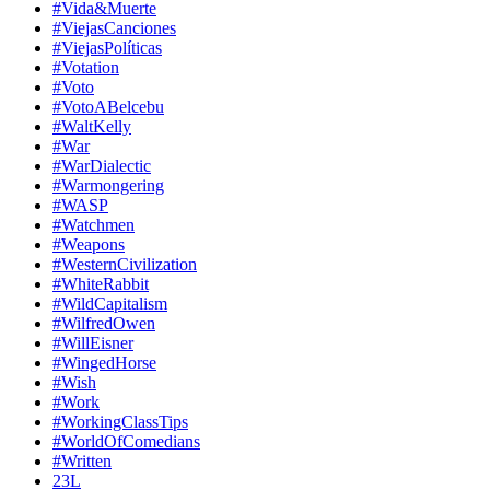
#Vida&Muerte
#ViejasCanciones
#ViejasPolíticas
#Votation
#Voto
#VotoABelcebu
#WaltKelly
#War
#WarDialectic
#Warmongering
#WASP
#Watchmen
#Weapons
#WesternCivilization
#WhiteRabbit
#WildCapitalism
#WilfredOwen
#WillEisner
#WingedHorse
#Wish
#Work
#WorkingClassTips
#WorldOfComedians
#Written
23L