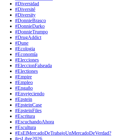
#Diversidad
#Diversité
#Diversity
#DonnieBrasco
#DonnieDarko
#DonnieTrumpo
#DrugAddict
#Dune
#Ecologia
#Economía
#Elecciones
#EleccionFalseada
#Electiones
#Empire
#Empleo
#Engaño
#Envejeciendo
#Epstein
#EpsteinCase
#EpsteinFiles
#Escritura
#EscuchandoAhora
#Escultura
#EsElMercadoDeTrabajoUnMercadoDeVerdad?
#esLibre2026