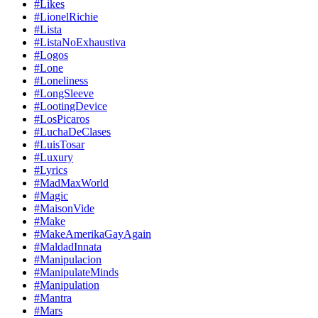
#Likes
#LionelRichie
#Lista
#ListaNoExhaustiva
#Logos
#Lone
#Loneliness
#LongSleeve
#LootingDevice
#LosPicaros
#LuchaDeClases
#LuisTosar
#Luxury
#Lyrics
#MadMaxWorld
#Magic
#MaisonVide
#Make
#MakeAmerikaGayAgain
#MaldadInnata
#Manipulacion
#ManipulateMinds
#Manipulation
#Mantra
#Mars