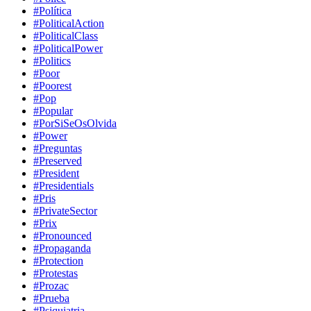
#Política
#PoliticalAction
#PoliticalClass
#PoliticalPower
#Politics
#Poor
#Poorest
#Pop
#Popular
#PorSiSeOsOlvida
#Power
#Preguntas
#Preserved
#President
#Presidentials
#Pris
#PrivateSector
#Prix
#Pronounced
#Propaganda
#Protection
#Protestas
#Prozac
#Prueba
#Psiquiatria