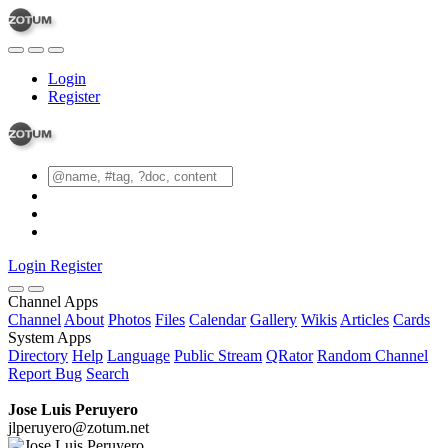
Login
Register
Login
Register
Channel Apps
Channel
About
Photos
Files
Calendar
Gallery
Wikis
Articles
Cards
System Apps
Directory
Help
Language
Public Stream
QRator
Random Channel
Report Bug
Search
Jose Luis Peruyero
jlperuyero@zotum.net