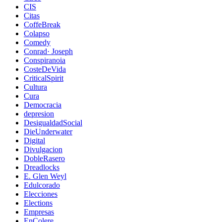
CIS
Citas
CoffeBreak
Colapso
Comedy
Conrad· Joseph
Conspiranoia
CosteDeVida
CriticalSpirit
Cultura
Cura
Democracia
depresion
DesigualdadSocial
DieUnderwater
Digital
Divulgacion
DobleRasero
Dreadlocks
E. Glen Weyl
Edulcorado
Elecciones
Elections
Empresas
EnColere