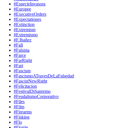
#EspecieInvasora
#Europee
#ExecutiveOrders
#Expectationes
#Extinction
#Extremism
#Extremismo
#F.Ibañez
#Fall
#Falsista
#Farce
#FarRight
#Fart
#Fascism
#FascismoATravesDeLaFalsedad
#FascistNewRight
#Felicitacion
#FestivalDiSanremo
#FeudalismoCorporativo
#Files
#Film
#Firearms
#Fisking
#Flo
#Florrie