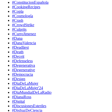
#ConstitucionEspañola
#CookingRecipes
#Copla
#Cosmología
#Crash
#CrowdStrike
#Culprits
#CurroJimenez
#Dana
#DanaValencia
#Deadliest
#Death
#Deceit
#Defenseless
#Degenerativa
#Degenerative
#Democracia
#Design
#DiaDeLaMujer
#DiaDeLaMujer'24
#DiaMundialDeLaRadio
#DianaRoss
#Digital
#DiscusionesEsteriles
#DisfrazDeCiencia