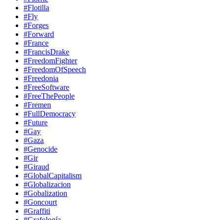
#Flotilla
#Fly
#Forges
#Forward
#France
#FrancisDrake
#FreedomFighter
#FreedomOfSpeech
#Freedonia
#FreeSoftware
#FreeThePeople
#Fremen
#FullDemocracy
#Future
#Gay
#Gaza
#Genocide
#Gir
#Giraud
#GlobalCapitalism
#Globalizacion
#Gobalization
#Goncourt
#Graffiti
#Grafología