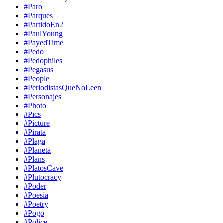
#Paro
#Parques
#PartidoEn2
#PaulYoung
#PayedTime
#Pedo
#Pedophiles
#Pegasus
#People
#PeriodistasQueNoLeen
#Personajes
#Photo
#Pics
#Picture
#Pirata
#Plaga
#Planeta
#Plans
#PlatosCave
#Plutocracy
#Poder
#Poesia
#Poetry
#Pogo
#Police