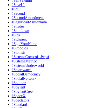
#SanValentin
#SaveUs
#SciFi
#Second
#SecondAmendment
#SeguridadAlimentaria
#Shades
#Shutdown
#Sick
#Sickness
#SignYourName
#Simbolos
#Sionists
#SistemaCocacola-Pepsi
#SistemaMetrico
#SistemaUnderworld
#Smartwatch
#SocialDemocracy
#SocialNetwork
#Solution
#Soylent
#SoylentGreen
#SpaceX
#Spectators
#Standard