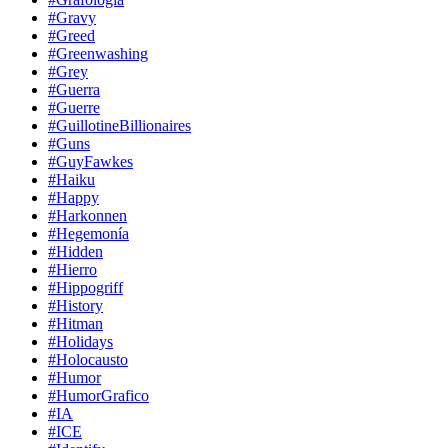
#Gravy
#Greed
#Greenwashing
#Grey
#Guerra
#Guerre
#GuillotineBillionaires
#Guns
#GuyFawkes
#Haiku
#Happy
#Harkonnen
#Hegemonía
#Hidden
#Hierro
#Hippogriff
#History
#Hitman
#Holidays
#Holocausto
#Humor
#HumorGrafico
#IA
#ICE