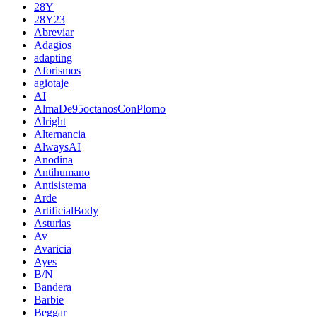
28Y
28Y23
Abreviar
Adagios
adapting
Aforismos
agiotaje
AI
AlmaDe95octanosConPlomo
Alright
Alternancia
AlwaysAI
Anodina
Antihumano
Antisistema
Arde
ArtificialBody
Asturias
Av
Avaricia
Ayes
B/N
Bandera
Barbie
Beggar