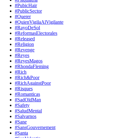
#PubicHair
#PublicSector
#Querer
#QuienVigilaAlVigilante
#RayoDeSol
#ReformasElectorales
#Released
#Religion
#Revenge
#Reyes
#ReyesMagos
#RhondaFleming
#Rich
#Rich&Poor
#RichAgainstPoor
#Risques
#Romanticas
#SadOldMan
#Safety
#SaludMental
#Salvarnos
#Sane
#SansGouvernement
#Santa