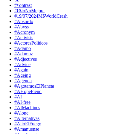
#¢ontrast
#€$toNoMejora
#19/07/2024M$WorldCrash
#Absurdo
#Abyss
#Acronym
#Activists
#ActoresPoliticos
#Adamo
#Adamuz
#Adjectives
#Advice
#Again
#Ageing
#Agenda
#AgotamosElPlaneta
#AHopeFiend
#AI
#AI-free
#AIMachines
#Alone
#Alternativas
#AltoElFuego
#Amanuense