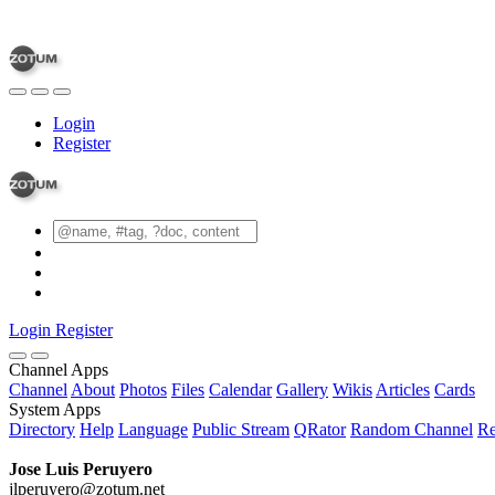
Login
Register
Login
Register
Channel Apps
Channel
About
Photos
Files
Calendar
Gallery
Wikis
Articles
Cards
System Apps
Directory
Help
Language
Public Stream
QRator
Random Channel
Re
Jose Luis Peruyero
jlperuyero@zotum.net