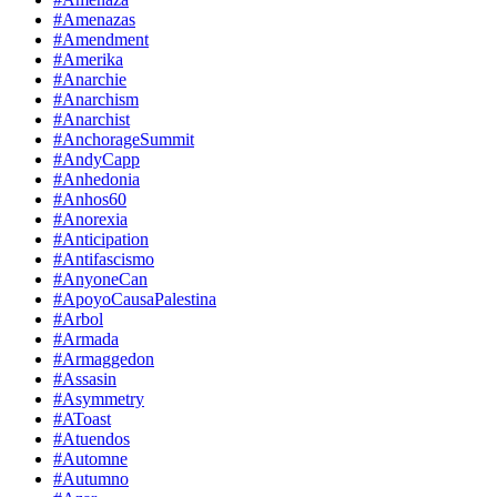
#Amenazas
#Amendment
#Amerika
#Anarchie
#Anarchism
#Anarchist
#AnchorageSummit
#AndyCapp
#Anhedonia
#Anhos60
#Anorexia
#Anticipation
#Antifascismo
#AnyoneCan
#ApoyoCausaPalestina
#Arbol
#Armada
#Armaggedon
#Assasin
#Asymmetry
#AToast
#Atuendos
#Automne
#Autumno