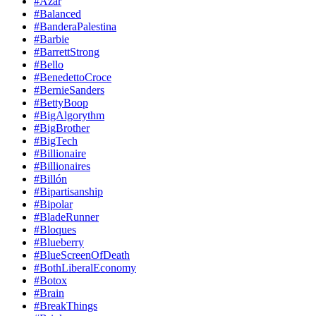
#Azar
#Balanced
#BanderaPalestina
#Barbie
#BarrettStrong
#Bello
#BenedettoCroce
#BernieSanders
#BettyBoop
#BigAlgorythm
#BigBrother
#BigTech
#Billionaire
#Billionaires
#Billón
#Bipartisanship
#Bipolar
#BladeRunner
#Bloques
#Blueberry
#BlueScreenOfDeath
#BothLiberalEconomy
#Botox
#Brain
#BreakThings