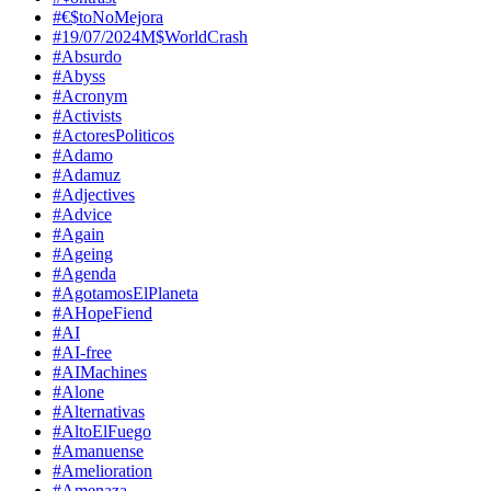
#€$toNoMejora
#19/07/2024M$WorldCrash
#Absurdo
#Abyss
#Acronym
#Activists
#ActoresPoliticos
#Adamo
#Adamuz
#Adjectives
#Advice
#Again
#Ageing
#Agenda
#AgotamosElPlaneta
#AHopeFiend
#AI
#AI-free
#AIMachines
#Alone
#Alternativas
#AltoElFuego
#Amanuense
#Amelioration
#Amenaza