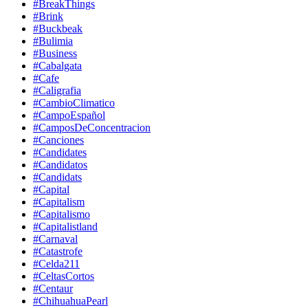
#BreakThings
#Brink
#Buckbeak
#Bulimia
#Business
#Cabalgata
#Cafe
#Caligrafia
#CambioClimatico
#CampoEspañol
#CamposDeConcentracion
#Canciones
#Candidates
#Candidatos
#Candidats
#Capital
#Capitalism
#Capitalismo
#Capitalistland
#Carnaval
#Catastrofe
#Celda211
#CeltasCortos
#Centaur
#ChihuahuaPearl