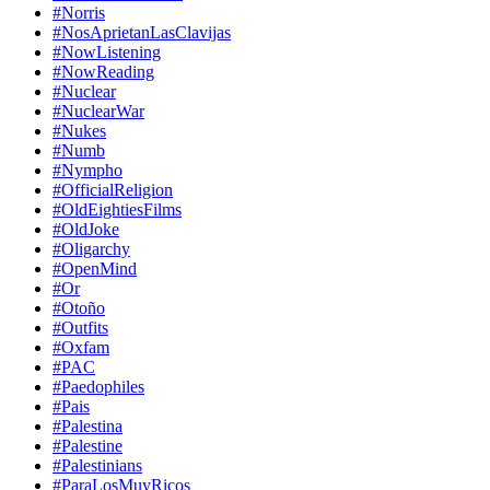
#Norris
#NosAprietanLasClavijas
#NowListening
#NowReading
#Nuclear
#NuclearWar
#Nukes
#Numb
#Nympho
#OfficialReligion
#OldEightiesFilms
#OldJoke
#Oligarchy
#OpenMind
#Or
#Otoño
#Outfits
#Oxfam
#PAC
#Paedophiles
#Pais
#Palestina
#Palestine
#Palestinians
#ParaLosMuyRicos