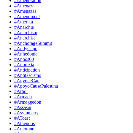
#Amelioration
#Amenaza
#Amenazas
#Amendment
#Amerika
#Anarchie
#Anarchism
#Anarchist
#AnchorageSummit
#AndyCapp
#Anhedonia
#Anhos60
#Anorexia
#Anticipation
#Antifascismo
#AnyoneCan
#ApoyoCausaPalestina
#Arbol
#Armada
#Armaggedon
#Assasin
#Asymmetry
#AToast
#Atuendos
#Automne