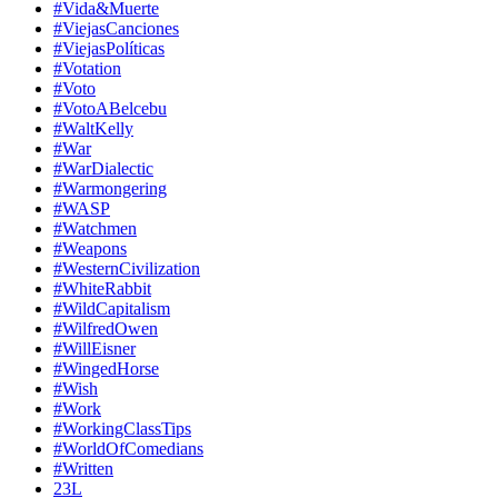
#Vida&Muerte
#ViejasCanciones
#ViejasPolíticas
#Votation
#Voto
#VotoABelcebu
#WaltKelly
#War
#WarDialectic
#Warmongering
#WASP
#Watchmen
#Weapons
#WesternCivilization
#WhiteRabbit
#WildCapitalism
#WilfredOwen
#WillEisner
#WingedHorse
#Wish
#Work
#WorkingClassTips
#WorldOfComedians
#Written
23L