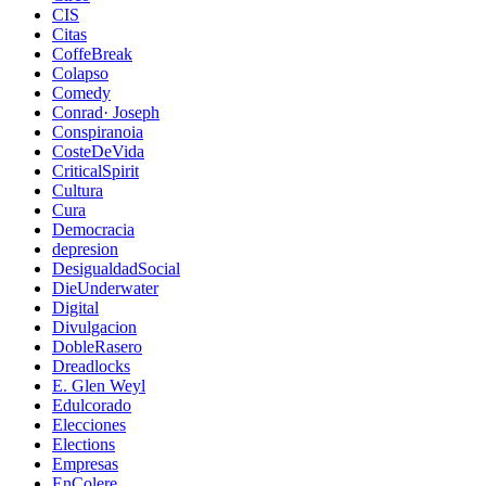
CIS
Citas
CoffeBreak
Colapso
Comedy
Conrad· Joseph
Conspiranoia
CosteDeVida
CriticalSpirit
Cultura
Cura
Democracia
depresion
DesigualdadSocial
DieUnderwater
Digital
Divulgacion
DobleRasero
Dreadlocks
E. Glen Weyl
Edulcorado
Elecciones
Elections
Empresas
EnColere