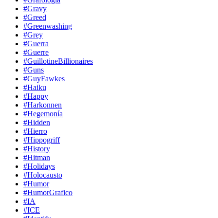
#Gravy
#Greed
#Greenwashing
#Grey
#Guerra
#Guerre
#GuillotineBillionaires
#Guns
#GuyFawkes
#Haiku
#Happy
#Harkonnen
#Hegemonía
#Hidden
#Hierro
#Hippogriff
#History
#Hitman
#Holidays
#Holocausto
#Humor
#HumorGrafico
#IA
#ICE