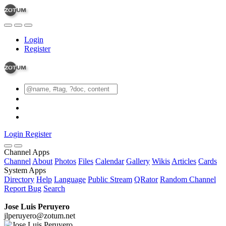
Login
Register
Login
Register
Channel Apps
Channel
About
Photos
Files
Calendar
Gallery
Wikis
Articles
Cards
System Apps
Directory
Help
Language
Public Stream
QRator
Random Channel
Report Bug
Search
Jose Luis Peruyero
jlperuyero@zotum.net