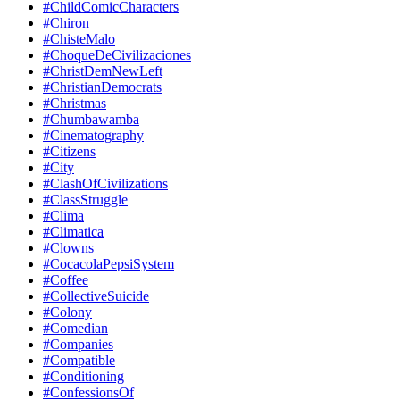
#ChildComicCharacters
#Chiron
#ChisteMalo
#ChoqueDeCivilizaciones
#ChristDemNewLeft
#ChristianDemocrats
#Christmas
#Chumbawamba
#Cinematography
#Citizens
#City
#ClashOfCivilizations
#ClassStruggle
#Clima
#Climatica
#Clowns
#CocacolaPepsiSystem
#Coffee
#CollectiveSuicide
#Colony
#Comedian
#Companies
#Compatible
#Conditioning
#ConfessionsOf