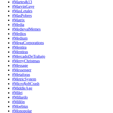
#Martes&13
#MarvinGaye
#MasLetales
#MasPobres
#Matrix
#Media
#MedievalMemes
#Medios
#Medium
#MegaCorporations
#Mentira
#Mentiras
#MercadoDeTrabajo
#MerryChristmas
#Message
#Messenger
#Metaforas
#MetricSystem
#Micro$oftCrash
#MiddleAge
#Milei
#Millardo
#Millón
#Moebius
#Monopolar