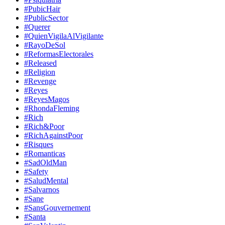
#PubicHair
#PublicSector
#Querer
#QuienVigilaAlVigilante
#RayoDeSol
#ReformasElectorales
#Released
#Religion
#Revenge
#Reyes
#ReyesMagos
#RhondaFleming
#Rich
#Rich&Poor
#RichAgainstPoor
#Risques
#Romanticas
#SadOldMan
#Safety
#SaludMental
#Salvarnos
#Sane
#SansGouvernement
#Santa