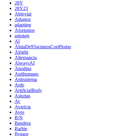
28Y
28Y23
Abreviar
Adagios
adapting
Aforismos
agiotaje
AI
AlmaDe95octanosConPlomo
Alright
Alternancia
AlwaysAI
Anodina
Antihumano
Antisistema
Arde
ArtificialBody
Asturias
Av
Avaricia
Ayes
B/N
Bandera
Barbie
Beggar