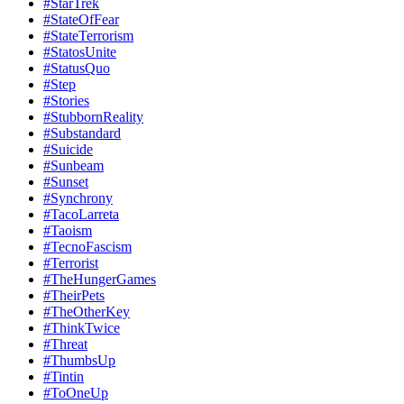
#StarTrek
#StateOfFear
#StateTerrorism
#StatosUnite
#StatusQuo
#Step
#Stories
#StubbornReality
#Substandard
#Suicide
#Sunbeam
#Sunset
#Synchrony
#TacoLarreta
#Taoism
#TecnoFascism
#Terrorist
#TheHungerGames
#TheirPets
#TheOtherKey
#ThinkTwice
#Threat
#ThumbsUp
#Tintin
#ToOneUp