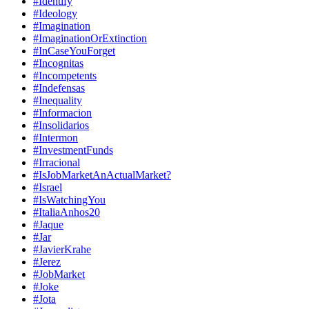
#Identify
#Ideology
#Imagination
#ImaginationOrExtinction
#InCaseYouForget
#Incognitas
#Incompetents
#Indefensas
#Inequality
#Informacion
#Insolidarios
#Intermon
#InvestmentFunds
#Irracional
#IsJobMarketAnActualMarket?
#Israel
#IsWatchingYou
#ItaliaAnhos20
#Jaque
#Jar
#JavierKrahe
#Jerez
#JobMarket
#Joke
#Jota