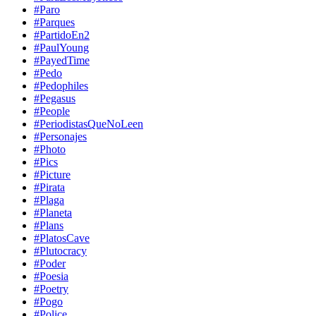
#Paro
#Parques
#PartidoEn2
#PaulYoung
#PayedTime
#Pedo
#Pedophiles
#Pegasus
#People
#PeriodistasQueNoLeen
#Personajes
#Photo
#Pics
#Picture
#Pirata
#Plaga
#Planeta
#Plans
#PlatosCave
#Plutocracy
#Poder
#Poesia
#Poetry
#Pogo
#Police