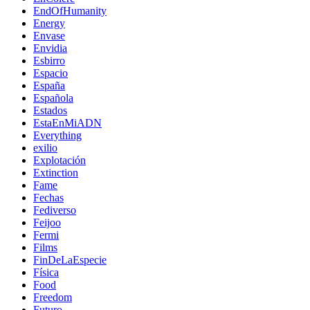
EndOfHumanity
Energy
Envase
Envidia
Esbirro
Espacio
España
Española
Estados
EstaEnMiADN
Everything
exilio
Explotación
Extinction
Fame
Fechas
Fediverso
Feijoo
Fermi
Films
FinDeLaEspecie
Física
Food
Freedom
Futuro