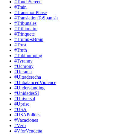
#TouchScreen
#Train
#TransitionPhase
#TranslationToSpanish
#Tribunales
#Trillionaire
#Trinquete
#Trump•sBrain
#Trust
#Truth
#Tubthumping
#Tyranny
#Uchrony
#Ucrania
#Ultraderecha
#UnbalancedViolence
#Understanding
#UnidadesSI
#Universal
#Uprise
#USA
#USAPolitics
#Vacaciones
#Verb
#VforVendetta