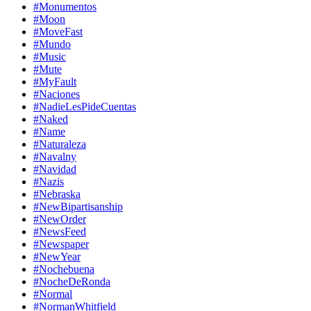
#Monumentos
#Moon
#MoveFast
#Mundo
#Music
#Mute
#MyFault
#Naciones
#NadieLesPideCuentas
#Naked
#Name
#Naturaleza
#Navalny
#Navidad
#Nazis
#Nebraska
#NewBipartisanship
#NewOrder
#NewsFeed
#Newspaper
#NewYear
#Nochebuena
#NocheDeRonda
#Normal
#NormanWhitfield