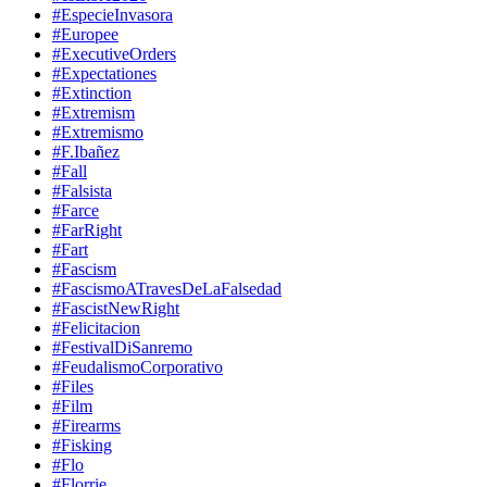
#EspecieInvasora
#Europee
#ExecutiveOrders
#Expectationes
#Extinction
#Extremism
#Extremismo
#F.Ibañez
#Fall
#Falsista
#Farce
#FarRight
#Fart
#Fascism
#FascismoATravesDeLaFalsedad
#FascistNewRight
#Felicitacion
#FestivalDiSanremo
#FeudalismoCorporativo
#Files
#Film
#Firearms
#Fisking
#Flo
#Florrie