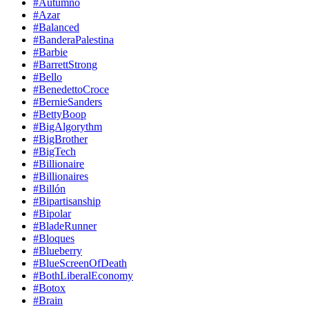
#Autumno
#Azar
#Balanced
#BanderaPalestina
#Barbie
#BarrettStrong
#Bello
#BenedettoCroce
#BernieSanders
#BettyBoop
#BigAlgorythm
#BigBrother
#BigTech
#Billionaire
#Billionaires
#Billón
#Bipartisanship
#Bipolar
#BladeRunner
#Bloques
#Blueberry
#BlueScreenOfDeath
#BothLiberalEconomy
#Botox
#Brain