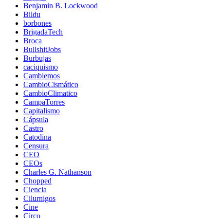
Benjamin B. Lockwood
Bildu
borbones
BrigadaTech
Broca
BullshitJobs
Burbujas
caciquismo
Cambiemos
CambioCismático
CambioClimatico
CampaTorres
Capitalismo
Cápsula
Castro
Catodina
Censura
CEO
CEOs
Charles G. Nathanson
Chopped
Ciencia
Cilurnigos
Cine
Circo