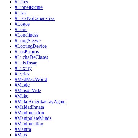
#Likes
#LionelRichie
#Lista
#ListaNoExhaustiva
#Logos
#Lone
#Loneliness
#LongSleeve
#LootingDevice
#LosPicaros
#LuchaDeClases
#LuisTosar
#Luxury
#Lyrics
#MadMaxWorld
#Magic
#MaisonVide
#Make
#MakeAmerikaGayAgain
#MaldadInnata
#Manipulacion
#ManipulateMinds
#Manipulation
#Mantra
#Mars