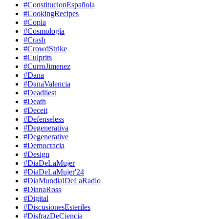
#ConstitucionEspañola
#CookingRecipes
#Copla
#Cosmología
#Crash
#CrowdStrike
#Culprits
#CurroJimenez
#Dana
#DanaValencia
#Deadliest
#Death
#Deceit
#Defenseless
#Degenerativa
#Degenerative
#Democracia
#Design
#DiaDeLaMujer
#DiaDeLaMujer'24
#DiaMundialDeLaRadio
#DianaRoss
#Digital
#DiscusionesEsteriles
#DisfrazDeCiencia