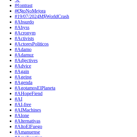
#¢ontrast
#€$toNoMejora
#19/07/2024M$WorldCrash
#Absurdo
#Abyss
#Acronym
#Activists
#ActoresPoliticos
#Adamo
#Adamuz
#Adjectives
#Advice
#Again
#Ageing
#Agenda
#AgotamosElPlaneta
#AHopeFiend
#AI
#AI-free
#AIMachines
#Alone
#Alternativas
#AltoElFuego
#Amanuense