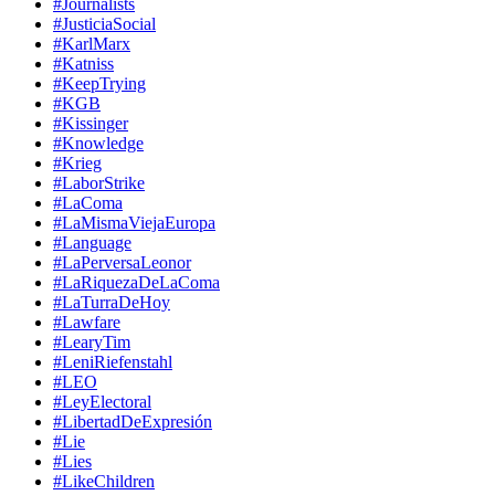
#Journalists
#JusticiaSocial
#KarlMarx
#Katniss
#KeepTrying
#KGB
#Kissinger
#Knowledge
#Krieg
#LaborStrike
#LaComa
#LaMismaViejaEuropa
#Language
#LaPerversaLeonor
#LaRiquezaDeLaComa
#LaTurraDeHoy
#Lawfare
#LearyTim
#LeniRiefenstahl
#LEO
#LeyElectoral
#LibertadDeExpresión
#Lie
#Lies
#LikeChildren