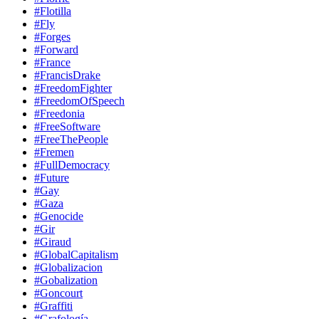
#Flotilla
#Fly
#Forges
#Forward
#France
#FrancisDrake
#FreedomFighter
#FreedomOfSpeech
#Freedonia
#FreeSoftware
#FreeThePeople
#Fremen
#FullDemocracy
#Future
#Gay
#Gaza
#Genocide
#Gir
#Giraud
#GlobalCapitalism
#Globalizacion
#Gobalization
#Goncourt
#Graffiti
#Grafología