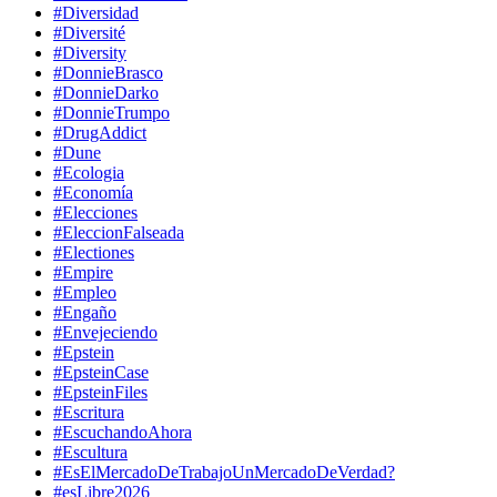
#Diversidad
#Diversité
#Diversity
#DonnieBrasco
#DonnieDarko
#DonnieTrumpo
#DrugAddict
#Dune
#Ecologia
#Economía
#Elecciones
#EleccionFalseada
#Electiones
#Empire
#Empleo
#Engaño
#Envejeciendo
#Epstein
#EpsteinCase
#EpsteinFiles
#Escritura
#EscuchandoAhora
#Escultura
#EsElMercadoDeTrabajoUnMercadoDeVerdad?
#esLibre2026