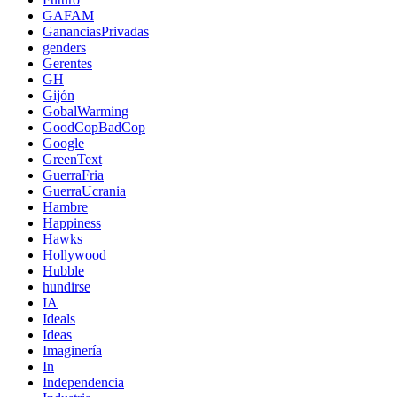
GAFAM
GananciasPrivadas
genders
Gerentes
GH
Gijón
GobalWarming
GoodCopBadCop
Google
GreenText
GuerraFria
GuerraUcrania
Hambre
Happiness
Hawks
Hollywood
Hubble
hundirse
IA
Ideals
Ideas
Imaginería
In
Independencia