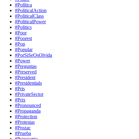
#Política
#PoliticalAction
#PoliticalClass
#PoliticalPower
#Politics
#Poor
#Poorest
#Pop
#Popular
#PorSiSeOsOlvida
#Power
#Preguntas
#Preserved
#President
#Presidentials
#Pris
#PrivateSector
#Prix
#Pronounced
#Propaganda
#Protection
#Protestas
#Prozac
#Prueba
#Psiquiatria