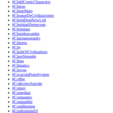
#ChildComicCharacters
#Chiron
#ChisteMalo
#ChoqueDeCivilizaciones
#ChristDemNewLeft
#ChristianDemocrats
#Christmas
#Chumbawamba
#Cinematography
#Citizens
#City
#ClashOfCivilizations
#ClassStruggle
#Clima
#Climatica
#Clowns
#CocacolaPepsiSystem
#Coffee
#CollectiveSuicide
#Colony
#Comedian
#Companies
#Compatible
#Conditioning
#ConfessionsOf