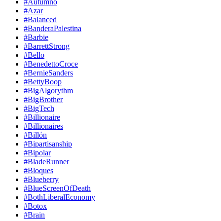
#Autumno
#Azar
#Balanced
#BanderaPalestina
#Barbie
#BarrettStrong
#Bello
#BenedettoCroce
#BernieSanders
#BettyBoop
#BigAlgorythm
#BigBrother
#BigTech
#Billionaire
#Billionaires
#Billón
#Bipartisanship
#Bipolar
#BladeRunner
#Bloques
#Blueberry
#BlueScreenOfDeath
#BothLiberalEconomy
#Botox
#Brain