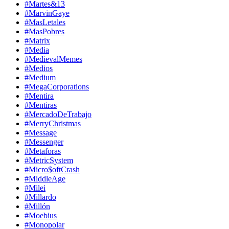
#Martes&13
#MarvinGaye
#MasLetales
#MasPobres
#Matrix
#Media
#MedievalMemes
#Medios
#Medium
#MegaCorporations
#Mentira
#Mentiras
#MercadoDeTrabajo
#MerryChristmas
#Message
#Messenger
#Metaforas
#MetricSystem
#Micro$oftCrash
#MiddleAge
#Milei
#Millardo
#Millón
#Moebius
#Monopolar