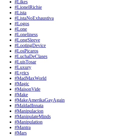
#Likes
#LionelRichie
#Lista
#ListaNoExhaustiva
#Logos
#Lone
#Loneliness
#LongSleeve
#LootingDevice
#LosPicaros
#LuchaDeClases
#LuisTosar
#Luxury
#Lyrics
#MadMaxWorld
#Magic
#MaisonVide
#Make
#MakeAmerikaGayAgain
#MaldadInnata
#Manipulacion
#ManipulateMinds
#Manipulation
#Mantra
#Mars