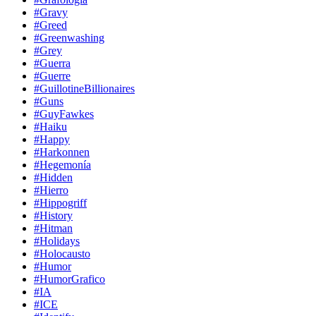
#Gravy
#Greed
#Greenwashing
#Grey
#Guerra
#Guerre
#GuillotineBillionaires
#Guns
#GuyFawkes
#Haiku
#Happy
#Harkonnen
#Hegemonía
#Hidden
#Hierro
#Hippogriff
#History
#Hitman
#Holidays
#Holocausto
#Humor
#HumorGrafico
#IA
#ICE