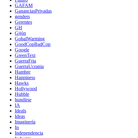
GAFAM
GananciasPrivadas
genders
Gerentes
GH
Gijón
GobalWarming
GoodCopBadCop
Google
GreenText
GuerraFria
GuerraUcrania
Hambre
Happiness
Hawks
Hollywood
Hubble
hundirse
IA
Ideals
Ideas
Imaginería
In
Independencia