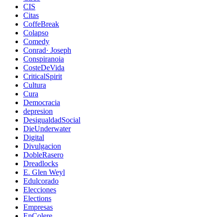
CIS
Citas
CoffeBreak
Colapso
Comedy
Conrad· Joseph
Conspiranoia
CosteDeVida
CriticalSpirit
Cultura
Cura
Democracia
depresion
DesigualdadSocial
DieUnderwater
Digital
Divulgacion
DobleRasero
Dreadlocks
E. Glen Weyl
Edulcorado
Elecciones
Elections
Empresas
EnColere