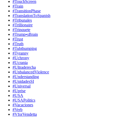
#TouchScreen
#Train
#TransitionPhase
#TranslationToSpanish
#Tribunales
#Trillionaire
#Trinquete
#Trump•sBrain
#Trust
#Truth
#Tubthumping
#Tyranny
#Uchrony
#Ucrania
#Ultraderecha
#UnbalancedViolence
#Understanding
#UnidadesSI
#Universal
#Uprise
#USA
#USAPolitics
#Vacaciones
#Verb
#VforVendetta