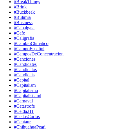
#BreakThings
#Brink
#Buckbeak
#Bulimia
#Business
#Cabalgata
#Cafe
#Caligrafia
#CambioClimatico
#CampoEspañol
#CamposDeConcentracion
#Canciones
#Candidates
#Candidatos
#Candidats
#Capital
#Capitalism
#Capitalismo
#Capitalistland
#Carnaval
#Catastrofe
#Celda211
#CeltasCortos
#Centaur
#ChihuahuaPearl