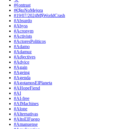
#¢ontrast
#€$toNoMejora
#19/07/2024M$WorldCrash
#Absurdo
#Abyss
#Acronym
#Activists
#ActoresPoliticos
#Adamo
#Adamuz
#Adjectives
#Advice
#Again
#Ageing
#Agenda
#AgotamosElPlaneta
#AHopeFiend
#AI
#AI-free
#AIMachines
#Alone
#Alternativas
#AltoElFuego
#Amanuense