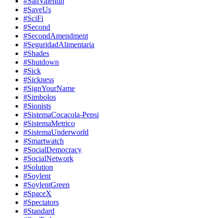
#SanValentin
#SaveUs
#SciFi
#Second
#SecondAmendment
#SeguridadAlimentaria
#Shades
#Shutdown
#Sick
#Sickness
#SignYourName
#Simbolos
#Sionists
#SistemaCocacola-Pepsi
#SistemaMetrico
#SistemaUnderworld
#Smartwatch
#SocialDemocracy
#SocialNetwork
#Solution
#Soylent
#SoylentGreen
#SpaceX
#Spectators
#Standard