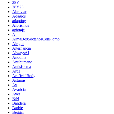
28Y
28Y23
Abreviar
Adagios
adapting
Aforismos
agiotaje
AI
AlmaDe95octanosConPlomo
Alright
Alternancia
AlwaysAI
Anodina
Antihumano
Antisistema
Arde
ArtificialBody
Asturias
Av
Avaricia
Ayes
B/N
Bandera
Barbie
Beggar