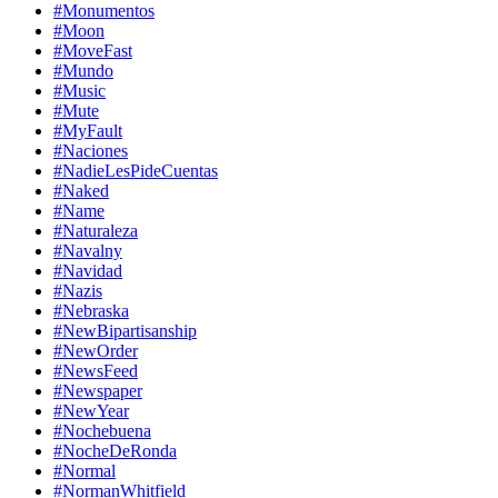
#Monumentos
#Moon
#MoveFast
#Mundo
#Music
#Mute
#MyFault
#Naciones
#NadieLesPideCuentas
#Naked
#Name
#Naturaleza
#Navalny
#Navidad
#Nazis
#Nebraska
#NewBipartisanship
#NewOrder
#NewsFeed
#Newspaper
#NewYear
#Nochebuena
#NocheDeRonda
#Normal
#NormanWhitfield