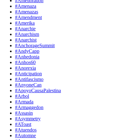
#Amelioration
#Amenaza
#Amenazas
#Amendment
#Amerika
#Anarchie
#Anarchism
#Anarchist
#AnchorageSummit
#AndyCapp
#Anhedonia
#Anhos60
#Anorexia
#Anticipation
#Antifascismo
#AnyoneCan
#ApoyoCausaPalestina
#Arbol
#Armada
#Armaggedon
#Assasin
#Asymmetry
#AToast
#Atuendos
#Automne