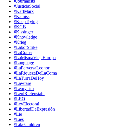
#Journalists
#JusticiaSocial
#KarlMarx
#Katniss
#KeepTrying
#KGB
#Kissinger
#Knowledge
#Krieg
#LaborStrike
#LaComa
#LaMismaViejaEuropa
#Language
#LaPerversaLeonor
#LaRiquezaDeLaComa
#LaTurraDeHoy
#Lawfare
#LearyTim
#LeniRiefenstahl
#LEO
#LeyElectoral
#LibertadDeExpresión
#Lie
#Lies
#LikeChildren