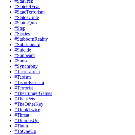
#StarTrek
#StateOfFear
#StateTerrorism
#StatosUnite
#StatusQuo
#Step
#Stories
#StubbornReality
#Substandard
#Suicide
#Sunbeam
#Sunset
#Synchrony
#TacoLarreta
#Taoism
#TecnoFascism
#Terrorist
#TheHungerGames
#TheirPets
#TheOtherKey
#ThinkTwice
#Threat
#ThumbsUp
#Tintin
#ToOneUp