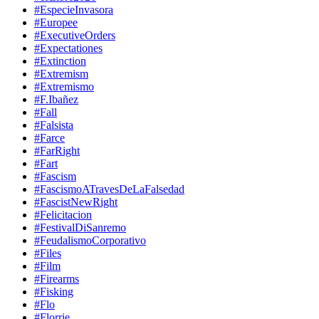
#EspecieInvasora
#Europee
#ExecutiveOrders
#Expectationes
#Extinction
#Extremism
#Extremismo
#F.Ibañez
#Fall
#Falsista
#Farce
#FarRight
#Fart
#Fascism
#FascismoATravesDeLaFalsedad
#FascistNewRight
#Felicitacion
#FestivalDiSanremo
#FeudalismoCorporativo
#Files
#Film
#Firearms
#Fisking
#Flo
#Florrie