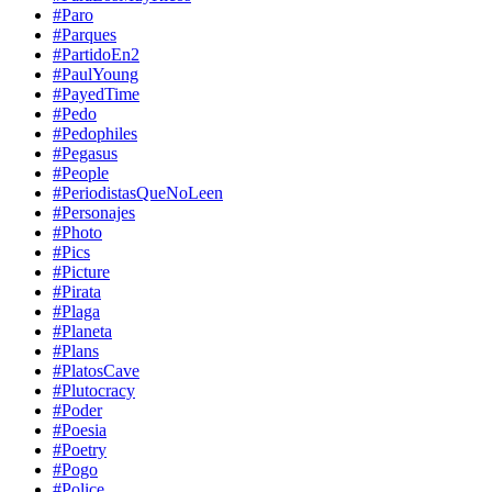
#Paro
#Parques
#PartidoEn2
#PaulYoung
#PayedTime
#Pedo
#Pedophiles
#Pegasus
#People
#PeriodistasQueNoLeen
#Personajes
#Photo
#Pics
#Picture
#Pirata
#Plaga
#Planeta
#Plans
#PlatosCave
#Plutocracy
#Poder
#Poesia
#Poetry
#Pogo
#Police