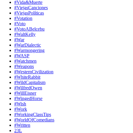
#Vida&Muerte
#ViejasCanciones
#ViejasPolíticas
#Votation
#Voto
#VotoABelcebu
#WaltKelly
#War
#WarDialectic
#Warmongering
#WASP
#Watchmen
#Weapons
#WesternCivilization
#WhiteRabbit
#WildCapitalism
#WilfredOwen
#WillEisner
#WingedHorse
#Wish
#Work
#WorkingClassTips
#WorldOfComedians
#Written
23L