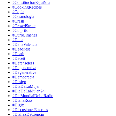
#ConstitucionEspañola
#CookingRecipes
#Copla
#Cosmología
#Crash
#CrowdStrike
#Culprits
#CurroJimenez
#Dana
#DanaValencia
#Deadliest
#Death
#Deceit
#Defenseless
#Degenerativa
#Degenerative
#Democracia
#Design
#DiaDeLaMujer
#DiaDeLaMujer'24
#DiaMundialDeLaRadio
#DianaRoss
#Digital
#DiscusionesEsteriles
#DisfrazDeCiencia