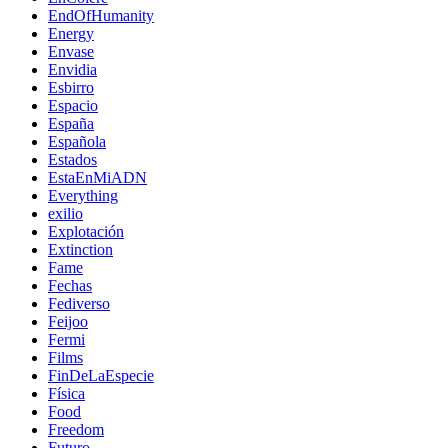
EndOfHumanity
Energy
Envase
Envidia
Esbirro
Espacio
España
Española
Estados
EstaEnMiADN
Everything
exilio
Explotación
Extinction
Fame
Fechas
Fediverso
Feijoo
Fermi
Films
FinDeLaEspecie
Física
Food
Freedom
Futuro