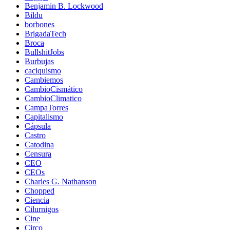
Benjamin B. Lockwood
Bildu
borbones
BrigadaTech
Broca
BullshitJobs
Burbujas
caciquismo
Cambiemos
CambioCismático
CambioClimatico
CampaTorres
Capitalismo
Cápsula
Castro
Catodina
Censura
CEO
CEOs
Charles G. Nathanson
Chopped
Ciencia
Cilurnigos
Cine
Circo