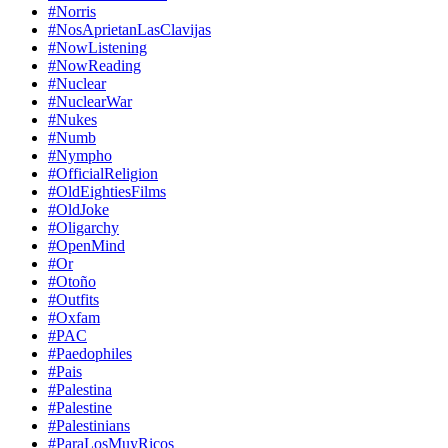
#Norris
#NosAprietanLasClavijas
#NowListening
#NowReading
#Nuclear
#NuclearWar
#Nukes
#Numb
#Nympho
#OfficialReligion
#OldEightiesFilms
#OldJoke
#Oligarchy
#OpenMind
#Or
#Otoño
#Outfits
#Oxfam
#PAC
#Paedophiles
#Pais
#Palestina
#Palestine
#Palestinians
#ParaLosMuyRicos