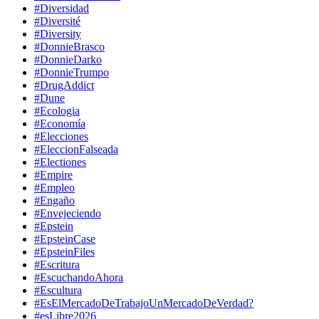
#Diversidad
#Diversité
#Diversity
#DonnieBrasco
#DonnieDarko
#DonnieTrumpo
#DrugAddict
#Dune
#Ecologia
#Economía
#Elecciones
#EleccionFalseada
#Electiones
#Empire
#Empleo
#Engaño
#Envejeciendo
#Epstein
#EpsteinCase
#EpsteinFiles
#Escritura
#EscuchandoAhora
#Escultura
#EsElMercadoDeTrabajoUnMercadoDeVerdad?
#esLibre2026