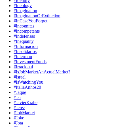
#Identify
#Ideology
#Imagination
#ImaginationOrExtinction
#InCaseYouForget
#Incognitas
#Incompetents
#Indefensas
#Inequality
#Informacion
#Insolidarios
#Intermon
#InvestmentFunds
#Irracional
#IsJobMarketAnActualMarket?
#Israel
#IsWatchingYou
#ItaliaAnhos20
#Jaque
#Jar
#JavierKrahe
#Jerez
#JobMarket
#Joke
#Jota