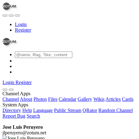
Login
Register
Login
Register
Channel Apps
Channel
About
Photos
Files
Calendar
Gallery
Wikis
Articles
Cards
System Apps
Directory
Help
Language
Public Stream
QRator
Random Channel
Report Bug
Search
Jose Luis Peruyero
jlperuyero@zotum.net