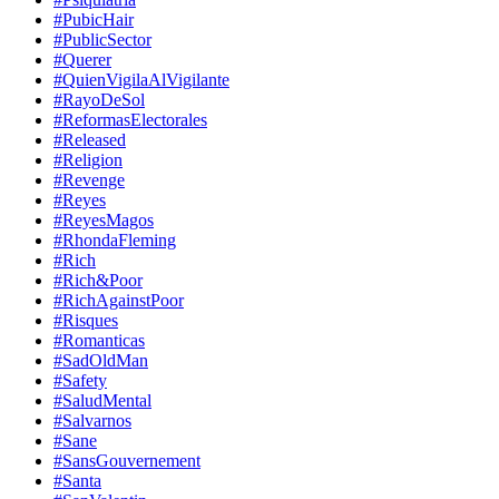
#PubicHair
#PublicSector
#Querer
#QuienVigilaAlVigilante
#RayoDeSol
#ReformasElectorales
#Released
#Religion
#Revenge
#Reyes
#ReyesMagos
#RhondaFleming
#Rich
#Rich&Poor
#RichAgainstPoor
#Risques
#Romanticas
#SadOldMan
#Safety
#SaludMental
#Salvarnos
#Sane
#SansGouvernement
#Santa