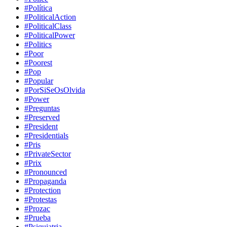
#Política
#PoliticalAction
#PoliticalClass
#PoliticalPower
#Politics
#Poor
#Poorest
#Pop
#Popular
#PorSiSeOsOlvida
#Power
#Preguntas
#Preserved
#President
#Presidentials
#Pris
#PrivateSector
#Prix
#Pronounced
#Propaganda
#Protection
#Protestas
#Prozac
#Prueba
#Psiquiatria