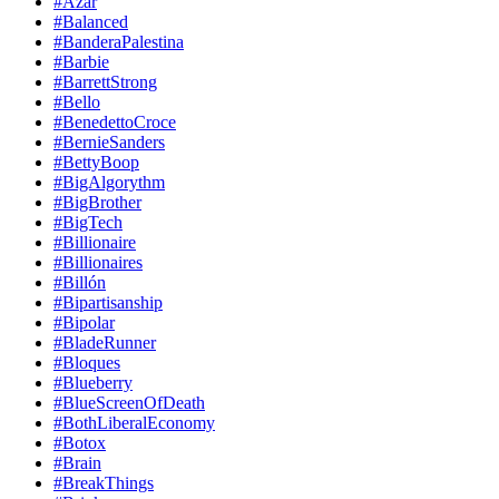
#Azar
#Balanced
#BanderaPalestina
#Barbie
#BarrettStrong
#Bello
#BenedettoCroce
#BernieSanders
#BettyBoop
#BigAlgorythm
#BigBrother
#BigTech
#Billionaire
#Billionaires
#Billón
#Bipartisanship
#Bipolar
#BladeRunner
#Bloques
#Blueberry
#BlueScreenOfDeath
#BothLiberalEconomy
#Botox
#Brain
#BreakThings