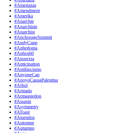
#Amenazas
#Amendment
#Amerika
#Anarchie
#Anarchism
#Anarchist
#AnchorageSummit
#AndyCapp
#Anhedonia
#Anhos60
#Anorexia
#Anticipation
#Antifascismo
#AnyoneCan
#ApoyoCausaPalestina
#Arbol
#Armada
#Armaggedon
#Assasin
#Asymmetry
#AToast
#Atuendos
#Automne
#Autumno