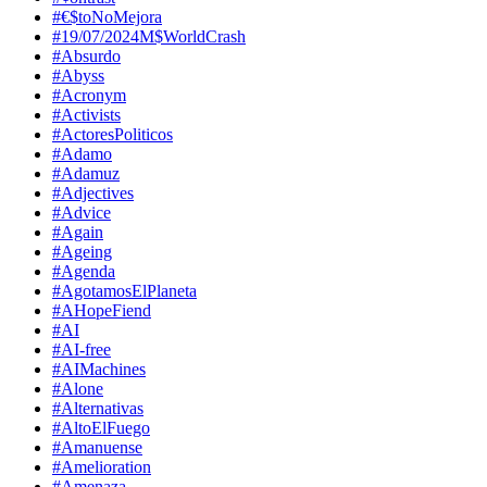
#€$toNoMejora
#19/07/2024M$WorldCrash
#Absurdo
#Abyss
#Acronym
#Activists
#ActoresPoliticos
#Adamo
#Adamuz
#Adjectives
#Advice
#Again
#Ageing
#Agenda
#AgotamosElPlaneta
#AHopeFiend
#AI
#AI-free
#AIMachines
#Alone
#Alternativas
#AltoElFuego
#Amanuense
#Amelioration
#Amenaza