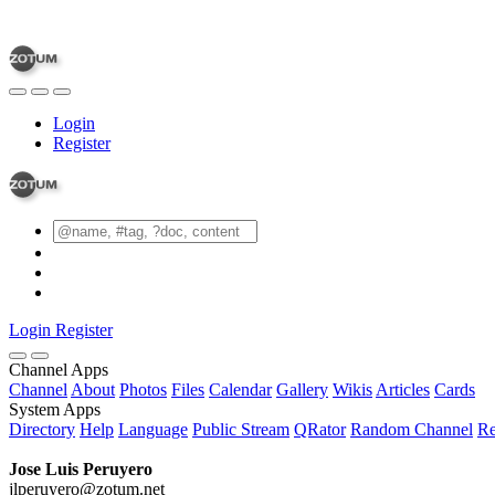
Login
Register
Login
Register
Channel Apps
Channel
About
Photos
Files
Calendar
Gallery
Wikis
Articles
Cards
System Apps
Directory
Help
Language
Public Stream
QRator
Random Channel
Re
Jose Luis Peruyero
jlperuyero@zotum.net